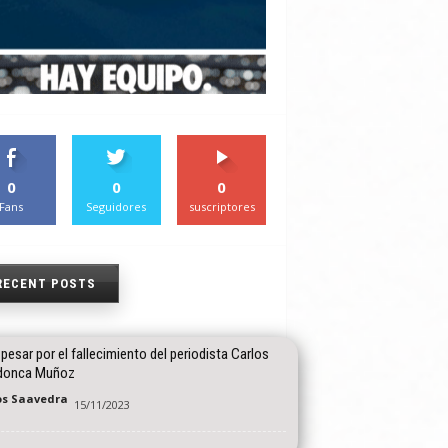
0
0
0
Fans
Seguidores
suscriptores
RECENT POSTS
pesar por el fallecimiento del periodista Carlos
donca Muñoz
os Saavedra
15/11/2023