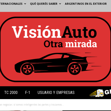
TERNACIONALES
QUÉ QUERÉS SABER
ARGENTINOS EN EL EXTERIOR
TC 2000
F-1
USUARIO Y EMPRESAS
negociar; sí somos inteligentes las partes y trazamos...