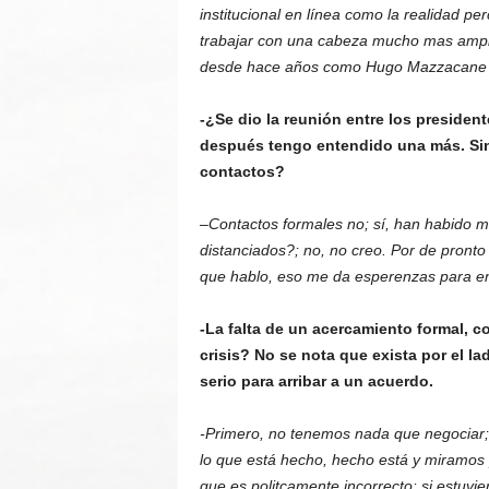
institucional en línea como la realidad p
trabajar con una cabeza mucho mas amplia
desde hace años como Hugo Mazzacane el
-¿Se dio la reunión entre los preside
después tengo entendido una más. Sin
contactos?
–
Contactos formales no; sí, han habido m
distanciados?; no, no creo. Por de pronto
que hablo, eso me da esperenzas para en
-La falta de un acercamiento formal, c
crisis? No se nota que exista por el l
serio para arribar a un acuerdo.
-Primero, no tenemos nada que negociar; 
lo que está hecho, hecho está y miramos 
que es politcamente incorrecto: si estuvie