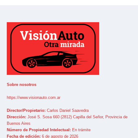
Sobre nosotros
https://www.visionauto.com.ar
Director/Propietario:
Carlos Daniel Saavedra
Dirección:
José S. Sosa 660 (2812) Capilla del Señor, Provincia de
Buenos Aires
Número de Propiedad Intelectual:
En trámite
Fecha de edición:
6 de agosto de 2026