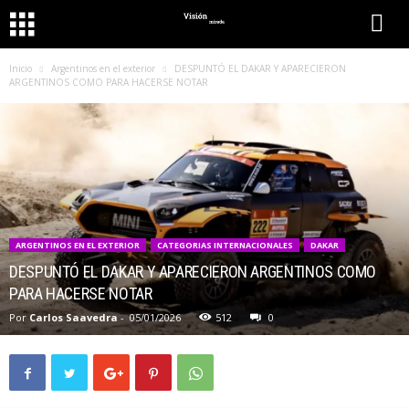
Inicio
Argentinos en el exterior
DESPUNTÓ EL DAKAR Y APARECIERON
ARGENTINOS COMO PARA HACERSE NOTAR
ARGENTINOS EN EL EXTERIOR
CATEGORIAS INTERNACIONALES
DAKAR
DESPUNTÓ EL DAKAR Y APARECIERON ARGENTINOS COMO
PARA HACERSE NOTAR
Por
Carlos Saavedra
-
05/01/2026
512
0