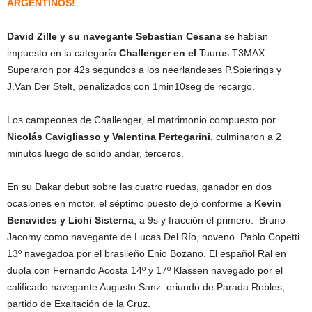
ARGENTINOS!
David Zille y su navegante Sebastian Cesana
se habían
impuesto en la categoría
Challenger en el
Taurus T3MAX.
Superaron por 42s segundos a los neerlandeses P.Spierings y
J.Van Der Stelt, penalizados con 1min10seg de recargo.
Los campeones de Challenger, el matrimonio compuesto por
Nicolás Cavigliasso y Valentina Pertegarini
, culminaron a 2
minutos luego de sólido andar, terceros.
En su Dakar debut sobre las cuatro ruedas, ganador en dos
ocasiones en motor, el séptimo puesto dejó conforme a
Kevin
Benavides y Lichi Sisterna
, a 9s y fracción el primero. Bruno
Jacomy como navegante de Lucas Del Río, noveno. Pablo Copetti
13º navegadoa por el brasileño Enio Bozano. El español Ral en
dupla con Fernando Acosta 14º y 17º Klassen navegado por el
calificado navegante Augusto Sanz. oriundo de Parada Robles,
partido de Exaltación de la Cruz.