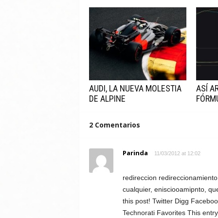
AUDI, LA NUEVA MOLESTIA
ASÍ A
DE ALPINE
FÓRM
2 Comentarios
Parinda
11/03/2012 at 12:02
redireccion redireccionamiento
cualquier, enisciooamipnto, qu
this post! Twitter Digg Faceb
Technorati Favorites This entry