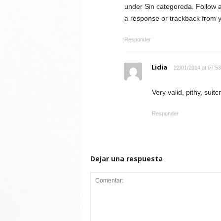
under Sin categoreda. Follow a
a response or trackback from y
Responder
Lidia
22/01/2014 at 07:53
Very valid, pithy, suit
Responder
Dejar una respuesta