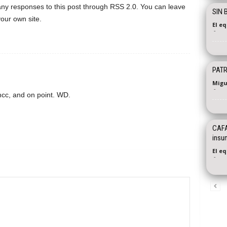
ny responses to this post through RSS 2.0. You can leave
SIN 
our own site.
El e
-
PATR
Migu
-
cncc, and on point. WD.
CAFA
insu
El e
-