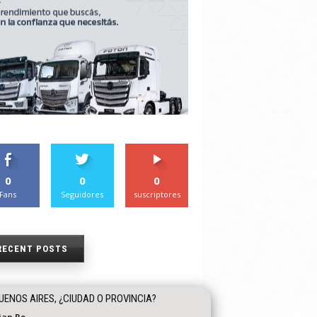
0
0
0
Fans
Seguidores
suscriptores
RECENT POSTS
UENOS AIRES, ¿CIUDAD O PROVINCIA?
tian Re