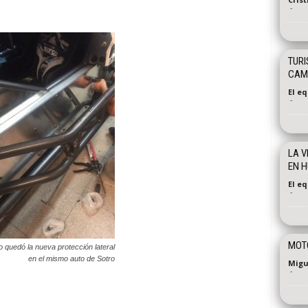
-
TURI
CAMP
El e
-
LA V
EN 
El e
-
MOTO
 quedó la nueva protección lateral
en el mismo auto de Sotro
Migu
-