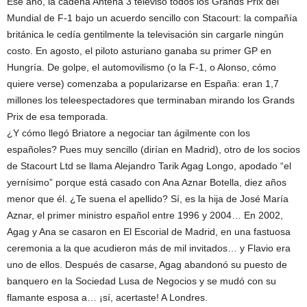
Ese año, la cadena Antena 3 televisó todos los Grands Prix del
Mundial de F-1 bajo un acuerdo sencillo con Stacourt: la compañía
británica le cedía gentilmente la televisación sin cargarle ningún
costo. En agosto, el piloto asturiano ganaba su primer GP en
Hungría. De golpe, el automovilismo (o la F-1, o Alonso, cómo
quiere verse) comenzaba a popularizarse en España: eran 1,7
millones los teleespectadores que terminaban mirando los Grands
Prix de esa temporada.
¿Y cómo llegó Briatore a negociar tan ágilmente con los
españoles? Pues muy sencillo (dirían en Madrid), otro de los socios
de Stacourt Ltd se llama Alejandro Tarik Agag Longo, apodado “el
yernísimo” porque está casado con Ana Aznar Botella, diez años
menor que él. ¿Te suena el apellido? Sí, es la hija de José María
Aznar, el primer ministro español entre 1996 y 2004… En 2002,
Agag y Ana se casaron en El Escorial de Madrid, en una fastuosa
ceremonia a la que acudieron más de mil invitados… y Flavio era
uno de ellos. Después de casarse, Agag abandonó su puesto de
banquero en la Sociedad Lusa de Negocios y se mudó con su
flamante esposa a… ¡sí, acertaste! A Londres.