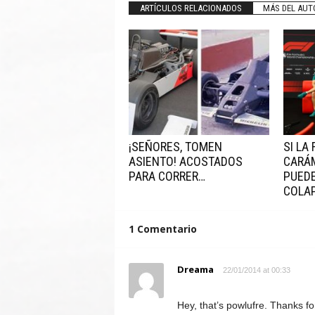
ARTÍCULOS RELACIONADOS
MÁS DEL AUT
¡SEÑORES, TOMEN
SI LA
ASIENTO! ACOSTADOS
CARÁ
PARA CORRER…
PUEDE
COLAP
1 Comentario
Dreama
22/01/2014 at 00:33
Hey, that’s powlufre. Thanks fo