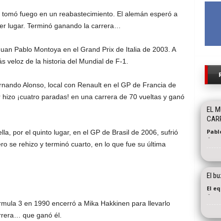
ri tomó fuego en un reabastecimiento. El alemán esperó a
rcer lugar. Terminó ganando la carrera…
uan Pablo Montoya en el Grand Prix de Italia de 2003. A
 veloz de la historia del Mundial de F-1.
rnando Alonso, local con Renault en el GP de Francia de
 hizo ¡cuatro paradas! en una carrera de 70 vueltas y ganó
EL M
CARR
Pabl
la, por el quinto lugar, en el GP de Brasil de 2006, sufrió
-
ro se rehizo y terminó cuarto, en lo que fue su última
El bu
El e
-
mula 3 en 1990 encerró a Mika Hakkinen para llevarlo
arrera… que ganó él.