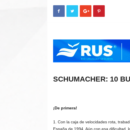
n
A
u
t
o
SCHUMACHER: 10 BU
¡De primera!
1. Con la caja de velocidades rota, traba
España de 1994. Aún con esa dificultad, l