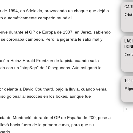
CART
ia de 1994, en Adelaida, provocando un choque que dejó a
Cris
gró automáticamente campeón mundial.
-
eneuve durante el GP de Europa de 1997, en Jerez, sabiendo
se coronaba campeón. Pero la jugarreta le salió mal y
LAS 
DOND
Carl
-
có a Heinz-Harald Frentzen de la pista cuando salía
do con un “stop&go” de 10 segundos. Aún así ganó la
100 
Migu
r delante a David Coulthard, bajo la lluvia, cuando venía
-
so golpear al escocés en los boxes, aunque fue
ecta de Montmeló, durante el GP de España de 200, pese a
llevó hacia fuera de la primera curva, para que su
sarlo.