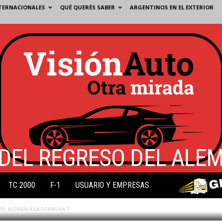
TERNACIONALES
QUÉ QUERÉS SABER
ARGENTINOS EN EL EXTERIOR
DEL REGRESO DEL ALEM
TC 2000
F-1
USUARIO Y EMPRESAS
1
EL ALEMAN A LA FORMULA 1