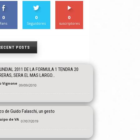
0
0
0
Fans
Seguidores
suscriptores
RECENT POSTS
UNDIAL 2011 DE LA FORMULA 1 TENDRA 20
ERAS, SERA EL MAS LARGO...
o Vignone
09/09/2010
zo de Guido Falaschi, un gesto
quipo de VA
07/07/2019