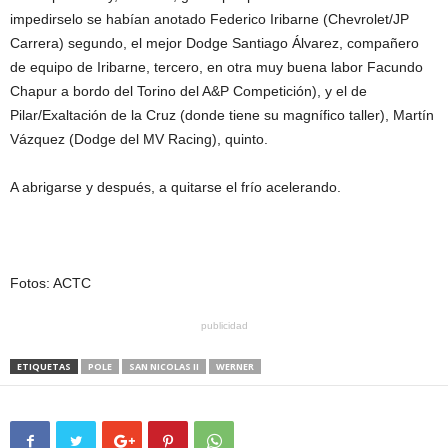
impedirselo se habían anotado Federico Iribarne (Chevrolet/JP
Carrera) segundo, el mejor Dodge Santiago Álvarez, compañero
de equipo de Iribarne, tercero, en otra muy buena labor Facundo
Chapur a bordo del Torino del A&P Competición), y el de
Pilar/Exaltación de la Cruz (donde tiene su magnífico taller), Martín
Vázquez (Dodge del MV Racing), quinto.
A abrigarse y después, a quitarse el frío acelerando.
Fotos: ACTC
publicidad
ETIQUETAS
POLE
SAN NICOLAS II
WERNER