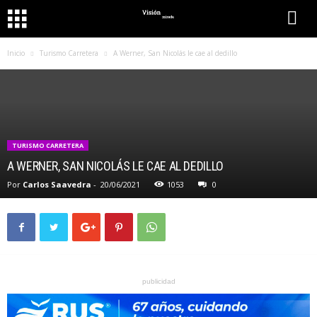
Inicio
Turismo Carretera
A Werner, San Nicolás le cae al dedillo
TURISMO CARRETERA
A WERNER, SAN NICOLÁS LE CAE AL DEDILLO
Por
Carlos Saavedra
-
20/06/2021
1053
0
publicidad