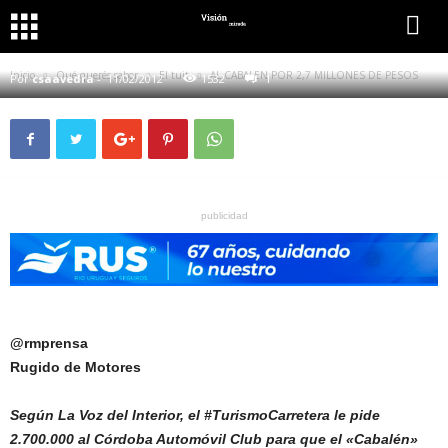
QUÉ QUERÉS SABER
EL TUIT
AL CABALEN POR 2,7 MILLONES DE PESOS
Inicio
Qué querés saber
El tuit
AL CABALEN POR 2,7 MILLONES DE PESOS
Por
csaavedra
-
11/02/2012
1532
1
publicidad
@rmprensa
Rugido de Motores
Según La Voz del Interior, el #TurismoCarretera le pide
2.700.000 al Córdoba Automóvil Club para que el «Cabalén»