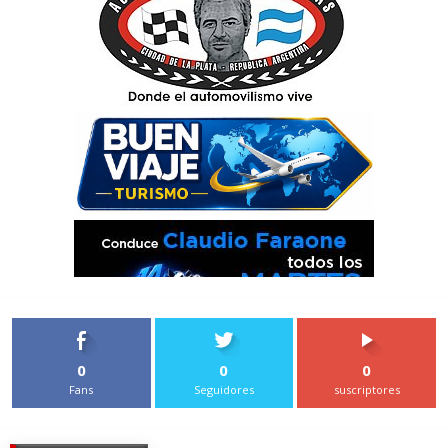
0
0
0
Fans
Seguidores
suscriptores