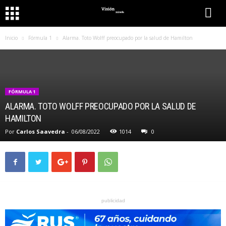
Inicio
Fórmula 1
Alarma. Toto Wolff preocupado por la salud de Hamilton
FÓRMULA 1
ALARMA. TOTO WOLFF PREOCUPADO POR LA SALUD DE
HAMILTON
Por
Carlos Saavedra
-
06/08/2022
1014
0
publicidad