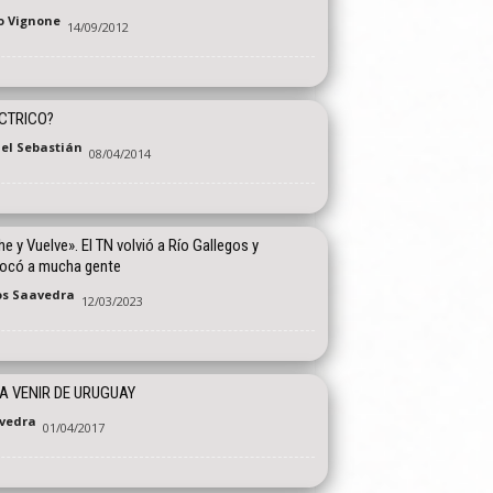
o Vignone
14/09/2012
CTRICO?
el Sebastián
08/04/2014
e y Vuelve». El TN volvió a Río Gallegos y
ocó a mucha gente
os Saavedra
12/03/2023
A VENIR DE URUGUAY
vedra
01/04/2017