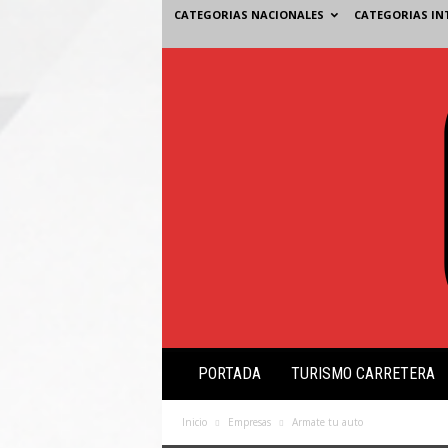
CATEGORIAS NACIONALES
CATEGORIAS IN
V
PORTADA
TURISMO CARRETERA
i
s
i
Inicio
Empresas
Armate tu auto
ó