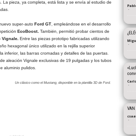
a. La pieza, ya completa, está lista y se envía al estudio de
Pabl
-
adas.
l nuevo super-auto
Ford GT
, empleándose en el desarrollo
mpetición
EcoBoost.
También, permitió probar cientos de
¿ELÉ
Vignale.
Entre las piezas prototipo fabricadas utilizando
Migu
-
o hexagonal único utilizado en la rejilla superior
la inferior, las barras cromadas y detalles de las puertas.
de aleación Vignale exclusivas de 19 pulgadas y los tubos
«Luch
 aluminio pulidos.
conv
Carl
Un clásico como el Mustang, disponible en la plantilla 3D de Ford.
-
VAN 
csaa
-