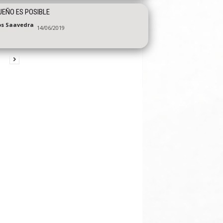
UEÑO ES POSIBLE
os Saavedra
14/06/2019