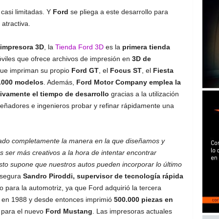
 casi limitadas. Y
Ford
se pliega a este desarrollo para
atractiva.
impresora 3D
, la
Tienda Ford 3D
es la
primera tienda
viles que ofrece archivos de impresión en
3D de
 que impriman su propio
Ford GT
, el
Focus ST
, el
Fiesta
.000 modelos
. Además,
Ford Motor Company emplea la
tivamente el tiempo de desarrollo
gracias a la utilización
señadores e ingenieros probar y refinar rápidamente una
iado completamente la manera en la que diseñamos y
ser más creativos a la hora de intentar encontrar
 esto supone que nuestros autos pueden incorporar lo último
asegura
Sandro Piroddi, supervisor de tecnología rápida
para la automotriz, ya que Ford adquirió la tercera
o en 1988 y desde entonces imprimió
500.000 piezas en
 para el nuevo
Ford Mustang
. Las impresoras actuales