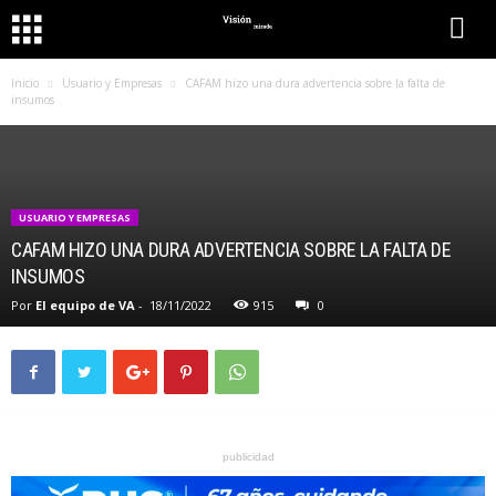
Inicio
Usuario y Empresas
CAFAM hizo una dura advertencia sobre la falta de
insumos
USUARIO Y EMPRESAS
CAFAM HIZO UNA DURA ADVERTENCIA SOBRE LA FALTA DE
INSUMOS
Por
El equipo de VA
-
18/11/2022
915
0
publicidad