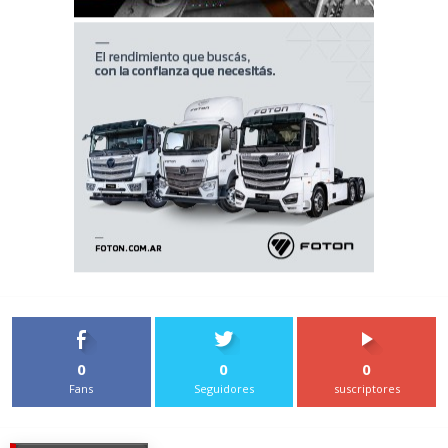
0
0
0
Fans
Seguidores
suscriptores