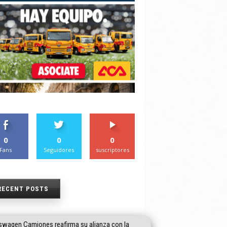
0
0
0
Fans
Seguidores
suscriptores
RECENT POSTS
swagen Camiones reafirma su alianza con la