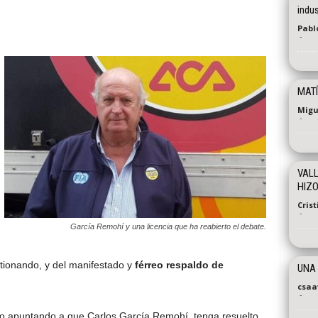
indus
Pablo
-
MATÍ
Migu
-
VALL
HIZO
Cris
-
García Remohí y una licencia que ha reabierto el debate.
tionando, y del manifestado y
férreo respaldo de
UNA
csaa
-
do apuntando a que Carlos García Remohí, tenga resuelto