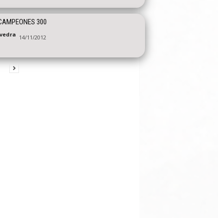
CAMPEONES 300
vedra
14/11/2012