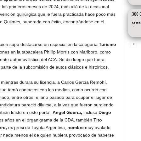
los primeros meses de 2024, más allá de la ocasional
300 
ervención quirúrgica que le fuera practicada hace poco más
e Quilmes, superada con éxito, encontrándose en el
csaa
-
quien supo destacarse en especial en la categoría
Turismo
ones en la tabacalera Phillip Morris con Marlboro, como
iente automovilístico del ACA. Se dio luego que fuera
arte de la subcomisión de autos clásicos e históricos.
 mientras durara su licencia, a Carlos García Remohí.
que tomó contactos con los medios, como ocurrió con
ado, entre otros, el año pasado para ocupar el lugar de
didatura pareció diluirse, a la vez que fueron surgiendo
ién leíste en este portal
, Angel Guerra,
incluso
Diego
s años en el organigrama de la CDA, también
Tito
ero,
ex presi de Toyota Argentina,
hombre
muy avalado
idar nada menos el de quien hubiera provocado de haberse