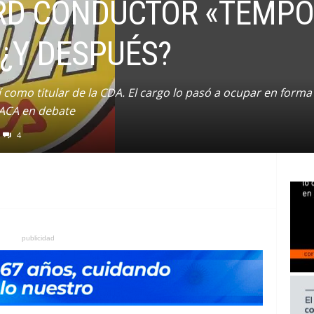
RD CONDUCTOR «TEMPO
 ¿Y DESPUÉS?
 como titular de la CDA. El cargo lo pasó a ocupar en forma
 ACA en debate
4
publicidad