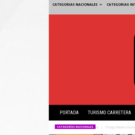
CATEGORIAS NACIONALES
CATEGORIAS IN
V
PORTADA
TURISMO CARRETERA
i
s
i
CATEGORÍAS NACIONALES
Inicio
Categorías Nacionales
Chippy Breard conduc
ó