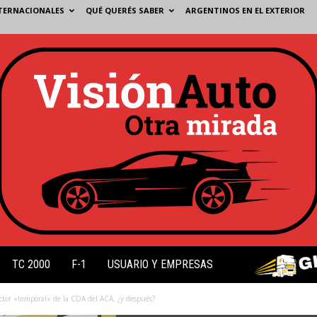
TERNACIONALES
QUÉ QUERÉS SABER
ARGENTINOS EN EL EXTERIOR
TC 2000
F-1
USUARIO Y EMPRESAS
tor «temporal» de la CDA del ACA, ¿y después?