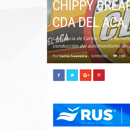
CHIPPY BREA
n
A
CDA DEL ACA,
u
t
o
La licencia de Carlos García Remohí
conducción del automovilismo del
Por
Carlos Saavedra
-
02/09/2023
2388