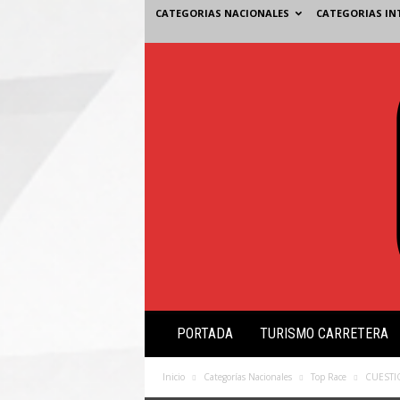
CATEGORIAS NACIONALES
CATEGORIAS IN
V
PORTADA
TURISMO CARRETERA
i
s
i
Inicio
Categorías Nacionales
Top Race
CUESTI
ó