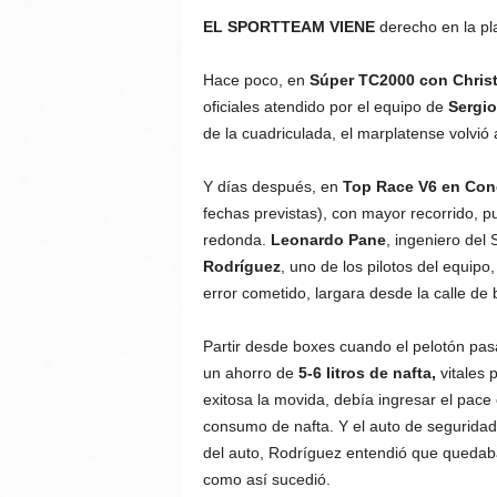
EL SPORTTEAM VIENE
derecho en la pla
Hace poco, en
Súper TC2000 con Chris
oficiales atendido por el equipo de
Sergio
de la cuadriculada, el marplatense volvió a
Y días después, en
Top Race V6 en Con
fechas previstas), con mayor recorrido, pu
redonda.
Leonardo Pane
, ingeniero del 
Rodríguez
, uno de los pilotos del equipo
error cometido, largara desde la calle de 
Partir desde boxes cuando el pelotón pasa
un ahorro de
5-6 litros de nafta,
vitales 
exitosa la movida, debía ingresar el pace c
consumo de nafta. Y el auto de seguridad 
del auto, Rodríguez entendió que quedab
como así sucedió.