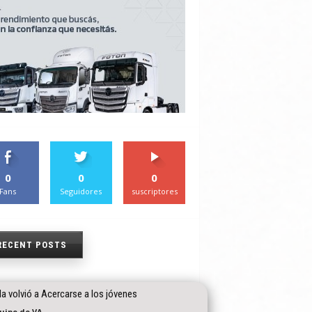
0
0
0
Fans
Seguidores
suscriptores
RECENT POSTS
a volvió a Acercarse a los jóvenes
quipo de VA