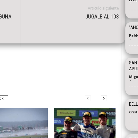
-
Artículo siguiente
LGUNA
JUGALE AL 103
"AH
Pabl
-
SANT
APU
Migu
-
OR
BELL
Cris
-