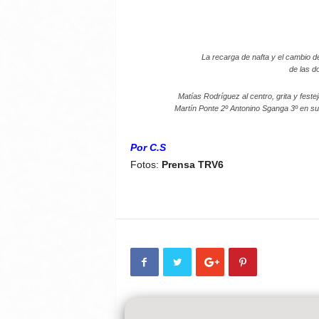
La recarga de nafta y el cambio d
de las d
Matías Rodríguez al centro, grita y fest
Martín Ponte 2º Antonino Sganga 3º en su
Por C.S
Fotos:
Prensa TRV6