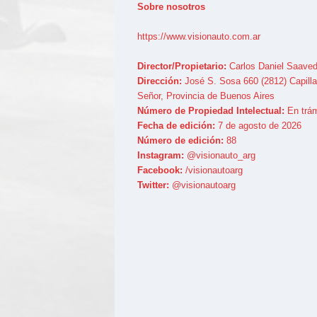
Sobre nosotros
https://www.visionauto.com.ar
Director/Propietario:
Carlos Daniel Saaved
Dirección:
José S. Sosa 660 (2812) Capilla
Señor, Provincia de Buenos Aires
Número de Propiedad Intelectual:
En trám
Fecha de edición:
7 de agosto de 2026
Número de edición:
88
Instagram:
@visionauto_arg
Facebook:
/visionautoarg
Twitter:
@visionautoarg