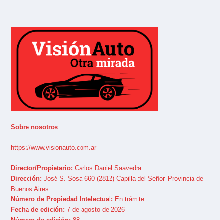
Sobre nosotros
https://www.visionauto.com.ar
Director/Propietario:
Carlos Daniel Saavedra
Dirección:
José S. Sosa 660 (2812) Capilla del Señor, Provincia de
Buenos Aires
Número de Propiedad Intelectual:
En trámite
Fecha de edición:
7 de agosto de 2026
Número de edición:
88