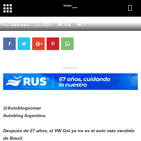
QUÉ QUERÉS SABER
EL TUIT
USUARIO
USUARIO Y EMPRESAS
27 AÑOS
Inicio
Qué querés saber
El tuit
27 AÑOS
Por
csaavedra
-
22/01/2015
1458
0
publicidad
@Autoblogcomar
Autoblog Argentina
Después de 27 años, el VW Gol ya no es el auto más vendido
de Brasil.