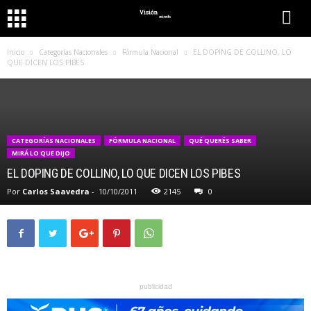
Inicio
Categorías Nacionales
Fórmula Nacional
EL DOPING DE COLLINO, LO
QUE DICEN LOS PIBES
CATEGORÍAS NACIONALES
FÓRMULA NACIONAL
QUÉ QUERÉS SABER
MIRÁ LO QUE DIJO
EL DOPING DE COLLINO, LO QUE DICEN LOS PIBES
Por
Carlos Saavedra
-
10/10/2011
2145
0
publicidad