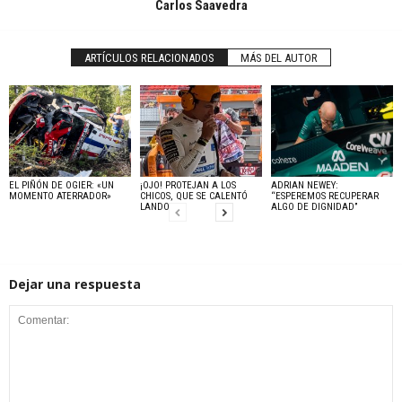
Carlos Saavedra
ARTÍCULOS RELACIONADOS
MÁS DEL AUTOR
EL PIÑÓN DE OGIER: «UN
¡OJO! PROTEJAN A LOS
ADRIAN NEWEY:
MOMENTO ATERRADOR»
CHICOS, QUE SE CALENTÓ
“ESPEREMOS RECUPERAR
LANDO
ALGO DE DIGNIDAD”
Dejar una respuesta