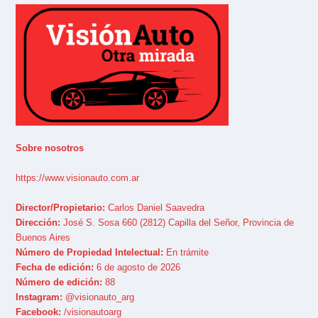
Sobre nosotros
https://www.visionauto.com.ar
Director/Propietario:
Carlos Daniel Saavedra
Dirección:
José S. Sosa 660 (2812) Capilla del Señor, Provincia de
Buenos Aires
Número de Propiedad Intelectual:
En trámite
Fecha de edición:
6 de agosto de 2026
Número de edición:
88
Instagram:
@visionauto_arg
Facebook:
/visionautoarg