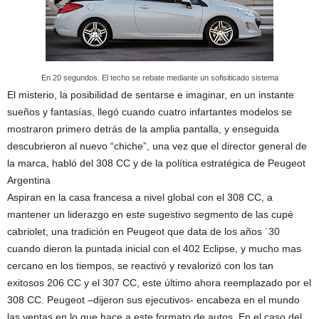
En 20 segundos. El techo se rebate mediante un sofisiticado sistema
El misterio, la posibilidad de sentarse e imaginar, en un instante
sueños y fantasías, llegó cuando cuatro infartantes modelos se
mostraron primero detrás de la amplia pantalla, y enseguida
descubrieron al nuevo “chiche”, una vez que el director general de
la marca, habló del 308 CC y de la política estratégica de Peugeot
Argentina
Aspiran en la casa francesa a nivel global con el 308 CC, a
mantener un liderazgo en este sugestivo segmento de las cupé
cabriolet, una tradición en Peugeot que data de los años ´30
cuando dieron la puntada inicial con el 402 Eclipse, y mucho mas
cercano en los tiempos, se reactivó y revalorizó con los tan
exitosos 206 CC y el 307 CC, este último ahora reemplazado por el
308 CC. Peugeot –dijeron sus ejecutivos- encabeza en el mundo
las ventas en lo que hace a este formato de autos. En el caso del