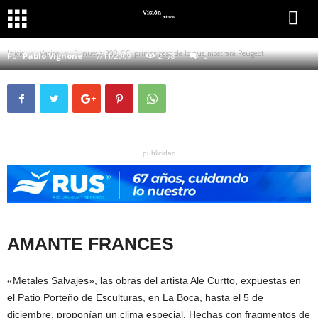
EL NUEVO 308 CC, PRIMER PASO DE LO QUE MOSTRARÁ
PEUGEOT
Inicio
Varios
El nuevo 308 CC, primer paso de lo que mostrará Peugeot
Por
Pablo Vignone
-
17/11/2009
2178
0
publicidad
AMANTE FRANCES
«Metales Salvajes», las obras del artista Ale Curtto, expuestas en
el Patio Porteño de Esculturas, en La Boca, hasta el 5 de
diciembre, proponían un clima especial. Hechas con fragmentos de