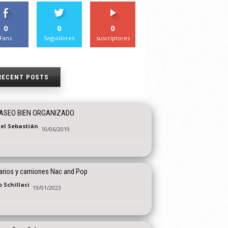
0
0
0
Fans
Seguidores
suscriptores
RECENT POSTS
ASEO BIEN ORGANIZADO
el Sebastián
10/06/2019
itarios y camiones Nac and Pop
 Schillaci
19/01/2023