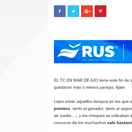
n
A
u
t
o
EL TC EN MAR DE AJO tiene este fin de se
quedaron más o menos parejas, fijate:
Lejos están aquellos tiempos en los que 
premios
-tanto al ganador, tanto al segun
de vuelta…-
, y los cheques se cobraban el
concurso de los muchachos
sale bastan