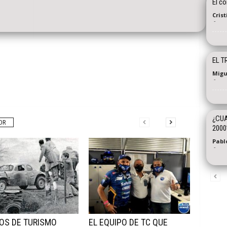
El co
Cris
-
EL T
Migu
-
¿CUA
OR
2000
Pabl
-
OS DE TURISMO
EL EQUIPO DE TC QUE