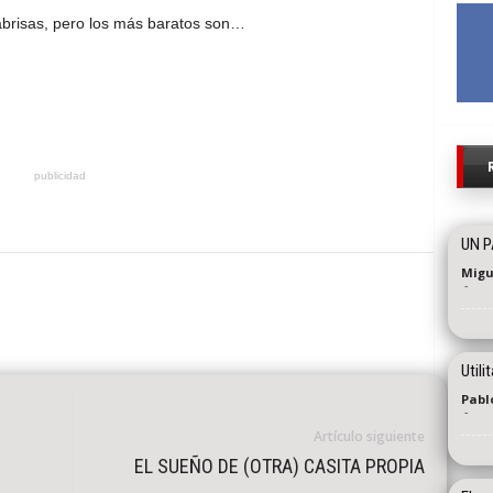
abrisas, pero los más baratos son…
publicidad
UN P
Migu
-
Util
Pablo
-
Artículo siguiente
EL SUEÑO DE (OTRA) CASITA PROPIA