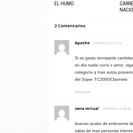
EL HUMO
CARRE
NACI
2 Comentarios
Apache
28/02/2012 at 20:01
Si se gasta semejante cantidad
en día nadie corre x amor, sig
categoría q mas autos present
del Súper TC2000/Clarinete.
Responder
sena virtual
25/04/2012 at 08:45
buenas acabo de enterarme de 
sabia de mas personas interes