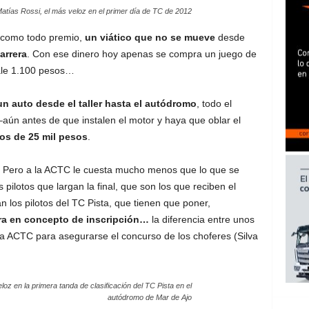
atías Rossi, el más veloz en el primer día de TC de 2012
, como todo premio,
un viático que no se mueve
desde
arrera
. Con ese dinero hoy apenas se compra un juego de
ale 1.100 pesos…
un auto desde el taller hasta el autódromo
, todo el
 –aún antes de que instalen el motor y haya que oblar el
os de 25 mil pesos
.
. Pero a la ACTC le cuesta mucho menos que lo que se
 pilotos que largan la final, que son los que reciben el
 los pilotos del TC Pista, que tienen que poner,
era en concepto de inscripción…
la diferencia entre unos
 la ACTC para asegurarse el concurso de los choferes (Silva
loz en la primera tanda de clasificación del TC Pista en el
autódromo de Mar de Ajo