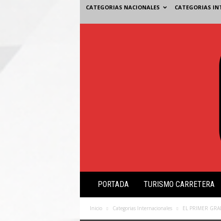
CATEGORIAS NACIONALES
CATEGORIAS IN
V
PORTADA
TURISMO CARRETERA
i
s
i
Inicio
Categorias Internacionales
EL PRIMER GRA
ó