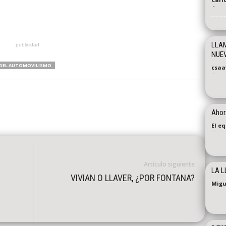
-
LLAM
publicidad
NUE
DEL AUTOMOVILISMO
csaa
-
Ahora
El e
-
Artículo siguiente
LA L
VIVIAN O LLAVER, ¿POR FONTANA?
Migu
-