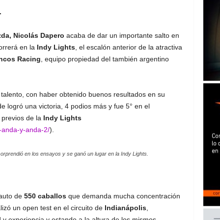
.
da, Nicolás Dapero
acaba de dar un importante salto en
orrerá en la
Indy Lights
, el escalón anterior de la atractiva
ncos Racing
, equipo propiedad del también argentino
alento, con haber obtenido buenos resultados en su
 logró una victoria, 4 podios más y fue 5° en el
previos de la
Indy Lights
y-anda-y-anda-2/
).
rprendió en los ensayos y se ganó un lugar en la Indy Lights.
auto de
550 caballos
que demanda mucha concentración
izó un open test en el circuito de
Indianápolis
,
 experiencia y estando a la altura de los mismos,