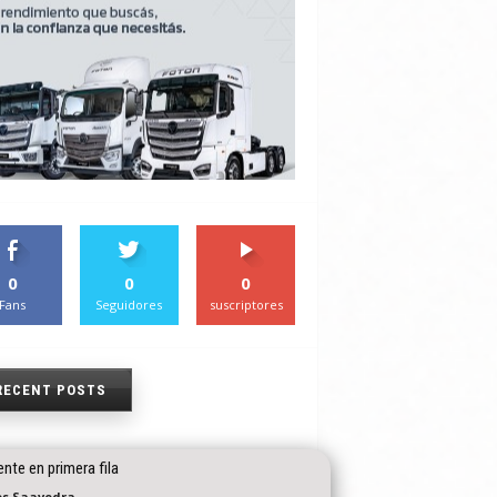
0
0
0
Fans
Seguidores
suscriptores
RECENT POSTS
iente en primera fila
os Saavedra