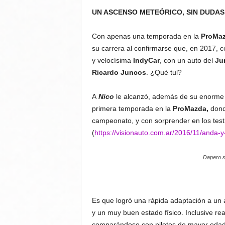
UN ASCENSO METEÓRICO, SIN DUDAS
Con apenas una temporada en la
ProMaz
su carrera al confirmarse que, en 2017, c
y velocísima
IndyCar
, con un auto del
Ju
Ricardo Juncos
. ¿Qué tul?
A
Nico
le alcanzó, además de su enorme t
primera temporada en la
ProMazda,
donde
campeonato, y con sorprender en los test 
(
https://visionauto.com.ar/2016/11/anda-
Dapero so
Es que logró una rápida adaptación a un 
y un muy buen estado físico. Inclusive real
comparándose con pilotos de mayor edad y