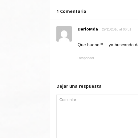
1 Comentario
DarioMda
29/11/2016 at 06:51
Que bueno!!!….ya buscando do
Responder
Dejar una respuesta