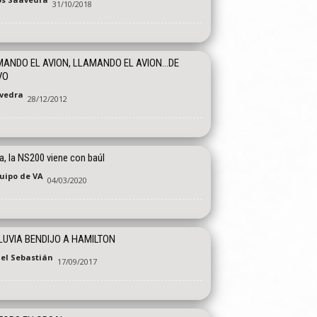
31/10/2018
ANDO EL AVION, LLAMANDO EL AVION…DE
VO
vedra
28/12/2012
, la NS200 viene con baúl
quipo de VA
04/03/2020
LUVIA BENDIJO A HAMILTON
el Sebastián
17/09/2017