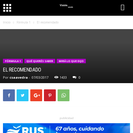
Inicio
Fórmula 1
El recomendado
FÓRMULA 1
QUÉ QUERÉS SABER
MIRÁ LO QUE DIJO
EL RECOMENDADO
Por
csaavedra
-
07/03/2017
1433
0
publicidad