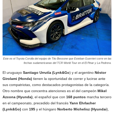
Este es el Toyota Corolla del equipo de Tito Bessone que Esteban Guerrieri corre en las
fechas sudamericanas del TCR World Tour en el El Pinar y La Pedrera.
El uruguayo
Santiago Urrutía (Lynk&Go
) y el argentino
Néstor
Girolami (Honda)
tienen la oportunidad de correr y lucirse ante
sus compatriotas, como destacados protagonistas de la categoría.
Otro nombre que concentra atenciones es el del campeón
Mikel
Azcona (Hyunda)
, el español que con
168 puntos
marcha tercero
en el campeonato, precedido del francés
Yann Ehrlacher
(Lynk&Go)
con
195
y el húngaro
Norberto Michelisz (Hyundai
),