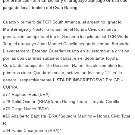
por el francés Yann Ehrlacher y el uruguayo Santiago Urrutia que
juega de local, triplete del Cyan Racing.
Cuarto y primero de TCR South America, el argentino
Ignacio
Montenegro
y Néstor Girolami en el Honda Civic de nueva
generación, completó el top 5. Sacando los pilotos del TCR World
Tour, el uruguayo Juan Manuel Casella segundo tiempo, Bernardo
Llaver tercero, Esteban Guerrieri cuarto en su retorno a la división
por las dos carreras sudamericanas, en el debutante Toyota
Corolla del equipo de Tito Bessone. Rafael Suzuki completó los
primeros cinco. Quedaron sexto, octavo, undécimo y 12° en la
general, respectivamente.
LISTA DE INSCRIPTOS
W2 Pro GP –
CUPRA
#77 Raphael Reis (BRA)
#28 Galid Osman (BRA)Cobra Racing Team – Toyota Corolla
#70 Diego Nunes (BRA)
#10 Adalberto Baptista (BRA)*Squadra Martino – Honda Civic Type
R
#34 Fabio Casagrande (BRA)*