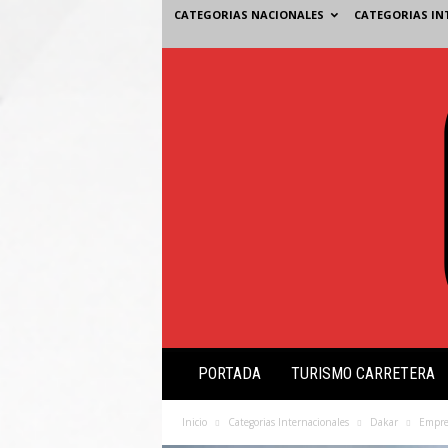
CATEGORIAS NACIONALES
CATEGORIAS IN
V
PORTADA
TURISMO CARRETERA
i
s
i
Inicio
Categorias Internacionales
Dakar
Empres
ó