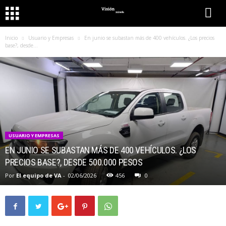
Inicio
Usuario y Empresas
En junio se subastan más de 400 vehículos. ¿Los precios
base?, desde...
USUARIO Y EMPRESAS
EN JUNIO SE SUBASTAN MÁS DE 400 VEHÍCULOS. ¿LOS
PRECIOS BASE?, DESDE 500.000 PESOS
Por
El equipo de VA
-
02/06/2026
456
0