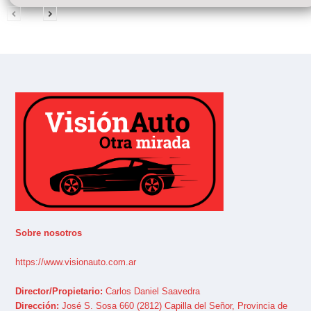
Sobre nosotros
https://www.visionauto.com.ar
Director/Propietario:
Carlos Daniel Saavedra
Dirección:
José S. Sosa 660 (2812) Capilla del Señor, Provincia de