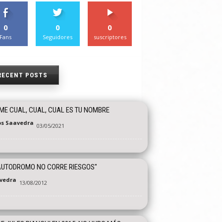
0
0
0
Fans
Seguidores
suscriptores
RECENT POSTS
ME CUAL, CUAL, CUAL ES TU NOMBRE
os Saavedra
03/05/2021
AUTODROMO NO CORRE RIESGOS"
vedra
13/08/2012