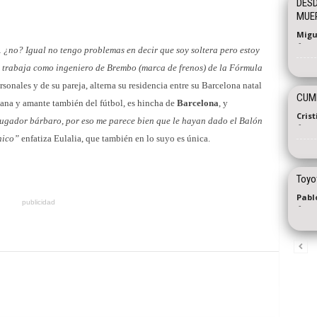
DESD
MUER
Migu
-
 ¿no? Igual no tengo problemas en decir que soy soltera pero estoy
e trabaja como ingeniero de Brembo (marca de frenos) de la Fórmula
onales y de su pareja, alterna su residencia entre su Barcelona natal
CUMP
lana y amante también del fútbol, es hincha de
Barcelona
, y
Cris
jugador bárbaro, por eso me parece bien que le hayan dado el Balón
-
nico”
enfatiza Eulalia, que también en lo suyo es única.
Toyo
Pablo
publicidad
-