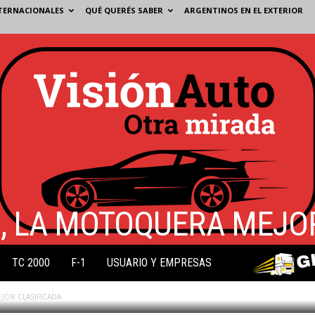
TERNACIONALES
QUÉ QUERÉS SABER
ARGENTINOS EN EL EXTERIOR
Z, LA MOTOQUERA MEJO
TC 2000
F-1
USUARIO Y EMPRESAS
0
JOR CLASIFICADA