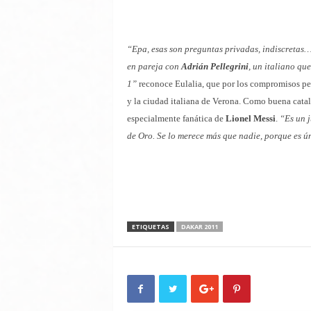
“Epa, esas son preguntas privadas, indiscretas…
en pareja con
Adrián Pellegrini
, un italiano qu
1”
reconoce Eulalia, que por los compromisos pers
y la ciudad italiana de Verona. Como buena cata
especialmente fanática de
Lionel Messi
.
“Es un 
de Oro. Se lo merece más que nadie, porque es ú
ETIQUETAS
DAKAR 2011