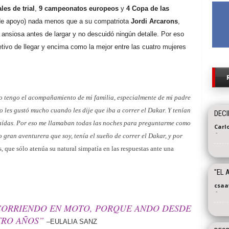
les de trial
,
9 campeonatos europeos
y
4 Copa de las
de apoyo) nada menos que a su compatriota
Jordi Arcarons
,
ansiosa antes de largar y no descuidó ningún detalle. Por eso
bjetivo de llegar y encima como la mejor entre las cuatro mujeres
so tengo el acompañamiento de mi familia, especialmente de mi padre
 les gustó mucho cuando les dije que iba a correr el Dakar. Y tenían
DECI
caídas. Por eso me llamaban todas las noches para preguntarme como
Carl
-
o gran aventurera que soy, tenía el sueño de correr el Dakar, y por
 que sólo atenúa su natural simpatía en las respuestas ante una
"EL 
csaa
-
 CORRIENDO EN MOTO, PORQUE ANDO DESDE
TRO AÑOS”
–EULALIA SANZ