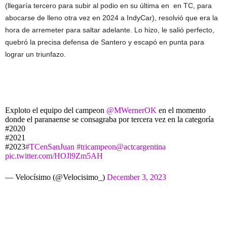
(llegaría tercero para subir al podio en su última en en TC, para
abocarse de lleno otra vez en 2024 a IndyCar), resolvió que era la
hora de arremeter para saltar adelante. Lo hizo, le salió perfecto,
quebró la precisa defensa de Santero y escapó en punta para
lograr un triunfazo.
Exploto el equipo del campeon
@MWernerOK
en el momento
donde el paranaense se consagraba por tercera vez en la categoría
#2020
#2021
#2023
#TCenSanJuan
#tricampeon
@actcargentina
pic.twitter.com/HOJl9Zm5AH
— Velocísimo (@Velocisimo_)
December 3, 2023