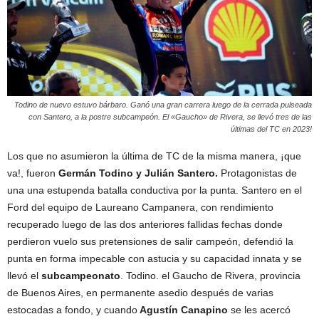
Todino de nuevo estuvo bárbaro. Ganó una gran carrera luego de la cerrada pulseada
con Santero, a la postre subcampeón. El «Gaucho» de Rivera, se llevó tres de las
últimas del TC en 2023!
Los que no asumieron la última de TC de la misma manera, ¡que
va!, fueron
Germán Todino y Julián Santero.
Protagonistas de
una una estupenda batalla conductiva por la punta. Santero en el
Ford del equipo de Laureano Campanera, con rendimiento
recuperado luego de las dos anteriores fallidas fechas donde
perdieron vuelo sus pretensiones de salir campeón, defendió la
punta en forma impecable con astucia y su capacidad innata y se
llevó el
subcampeonato
. Todino. el Gaucho de Rivera, provincia
de Buenos Aires, en permanente asedio después de varias
estocadas a fondo, y cuando
Agustín Canapino
se les acercó