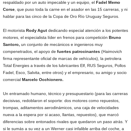
respaldado por un auto impecable y un equipo, el
Fadel Memo
Corse
, que puso toda la carne en el asador en las 15 carreras, y ni
hablar para las cinco de la Copa de Oro Río Uruguay Seguros.
El motorista
Rody Agut
dedicando especial atención a los potentes
motores, el especialista líder en frenos para competición
Bruno
Santoro,
un conjunto de mecánicos e ingenieros muy
compenetrados, el apoyo de
fuertes patrocinantes
(Haimovich
firma representante oficial de marcas de vehículos), la petrolera
Total Energies a través de los lubricantes Elf, RUS Seguros, Pollos
Fadel, Esco, Salvita, entre otros) y el empresario, su amigo y socio
comercial
Marcelo Occhionero.
Un entramado humano, técnico y presupuestario (para las carreras
decisivas, redoblaron el soporte: dos motores como repuestos,
trompas, aditamentos aerodinámicos, una caja de velocidades
nueva a la espera por si acaso, llantas, repuestos), que marcó
diferencias sobre entonados rivales que quedaron un paso atrás. Y
si le sumás a su vez a un Werner casi infalible arriba del coche, a