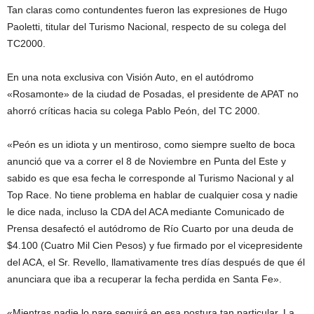
Tan claras como contundentes fueron las expresiones de Hugo
Paoletti, titular del Turismo Nacional, respecto de su colega del
TC2000.
En una nota exclusiva con Visión Auto, en el autódromo
«Rosamonte» de la ciudad de Posadas, el presidente de APAT no
ahorró críticas hacia su colega Pablo Peón, del TC 2000.
«Peón es un idiota y un mentiroso, como siempre suelto de boca
anunció que va a correr el 8 de Noviembre en Punta del Este y
sabido es que esa fecha le corresponde al Turismo Nacional y al
Top Race. No tiene problema en hablar de cualquier cosa y nadie
le dice nada, incluso la CDA del ACA mediante Comunicado de
Prensa desafectó el autódromo de Río Cuarto por una deuda de
$4.100 (Cuatro Mil Cien Pesos) y fue firmado por el vicepresidente
del ACA, el Sr. Revello, llamativamente tres días después de que él
anunciara que iba a recuperar la fecha perdida en Santa Fe».
«Mientras nadie lo pare seguirá en esa postura tan particular. La