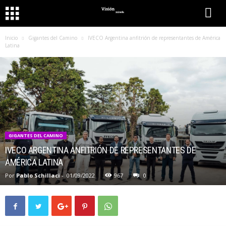
Inicio
Gigantes del Camino
IVECO Argentina anfitrión de representantes de América
Latina
GIGANTES DEL CAMINO
IVECO ARGENTINA ANFITRIÓN DE REPRESENTANTES DE
AMÉRICA LATINA
Por
Pablo Schillaci
-
01/09/2022
967
0