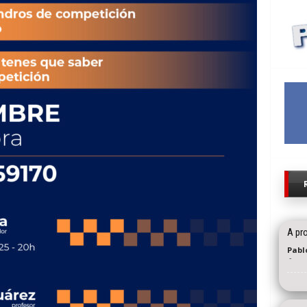
A pro
Pabl
-