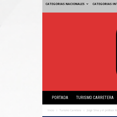
CATEGORIAS NACIONALES
CATEGORIAS IN
V
PORTADA
TURISMO CARRETERA
i
s
i
Inicio
Turismo Carretera
Jorge Silva y el profesor A
ó