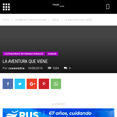
Inicio
Categorias Internacionales
Dakar
La aventura que viene
CATEGORIAS INTERNACIONALES
DAKAR
LA AVENTURA QUE VIENE
Por
csaavedra
-
10/08/2016
1634
0
publicidad