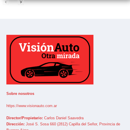
Sobre nosotros
https://www.visionauto.com.ar
Director/Propietario:
Carlos Daniel Saavedra
Dirección:
José S. Sosa 660 (2812) Capilla del Señor, Provincia de