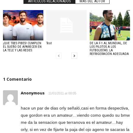
ARTÍCULOS RELACIONADOS
MÁS DEL AUTOR
¡QUE TRES PIBES! CUMPLEN
Test
DE LA F-1 AL MUNDIAL, DE
EL SUEÑO DE APARECER EN
LOS PILOTOS A LOS
LA TELE Y LAS REDES
FUTBOLISTAS: LA
REFRIGERACIÓN ADECUADA
1 Comentario
Anonymous
11/01/2011 at 00:05
hace un par de dias orly señaló,casi en forma despectiva,
que gordon era un amateur…viendo como quedo su bmw
me da la sensacion que terranova es el amateur…hay
orly, si en vez de fijarte la paja del ojo ageno te sacaras la