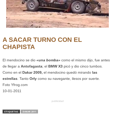
A SACAR TURNO CON EL
CHAPISTA
El mendocino se dio
«una bomba»
como el mismo dijo, fue antes
de llegar a
Antofagasta
; el
BMW X3
picó y dio cinco tumbos.
Como en el
Dakar 2009,
el mendocino quedó mirando
las
estrellas
. Tanto
Orly
como su navegante, ilesos por suerte.
Foto Yfrog.com
10-01-2011
publicidad
ETIQUETAS
DAKAR 2011