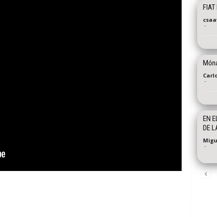
FIAT
csaa
-
Mónac
Carl
-
EN E
DE L
Migu
-