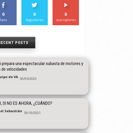
0
0
0
Fans
Seguidores
suscriptores
RECENT POSTS
i prepara una espectacular subasta de motores y
s de velocidades
quipo de VA
30/05/2023
, SI NO ES AHORA, ¿CUÁNDO?
el Sebastián
30/10/2021