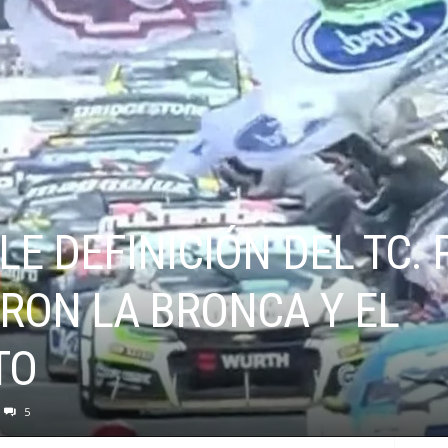
E DEFINICIÓN DEL TC. 
RON LA BRONCA Y EL
TO
5