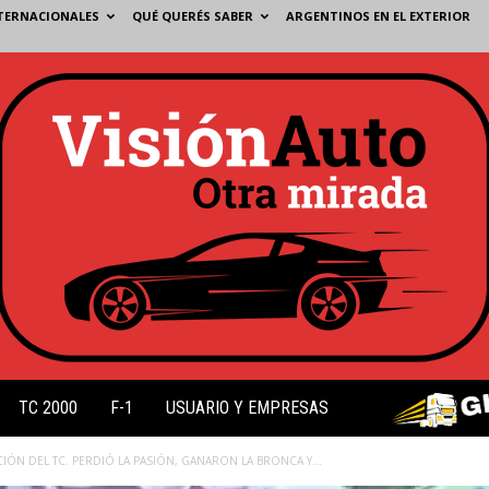
TERNACIONALES
QUÉ QUERÉS SABER
ARGENTINOS EN EL EXTERIOR
TC 2000
F-1
USUARIO Y EMPRESAS
CIÓN DEL TC. PERDIÓ LA PASIÓN, GANARON LA BRONCA Y...