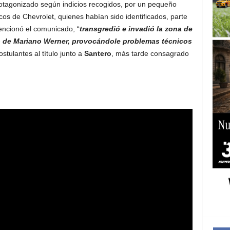
tagonizado según indicios recogidos, por un pequeño
os de Chevrolet, quienes habían sido identificados, parte
ncionó el comunicado, “
transgredió e invadió la zona de
uto de Mariano Werner, provocándole problemas técnicos
ostulantes al título junto a
Santero
, más tarde consagrado