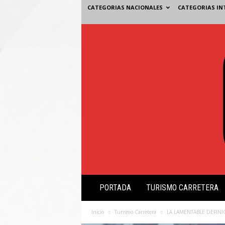
CATEGORIAS NACIONALES
CATEGORIAS IN
V
PORTADA
TURISMO CARRETERA
i
s
i
Inicio
Turismo Carretera
LA LAMENTABLE DEFINI
ó