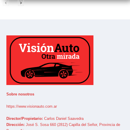
Sobre nosotros
https://www.visionauto.com.ar
Director/Propietario:
Carlos Daniel Saavedra
Dirección:
José S. Sosa 660 (2812) Capilla del Señor, Provincia de