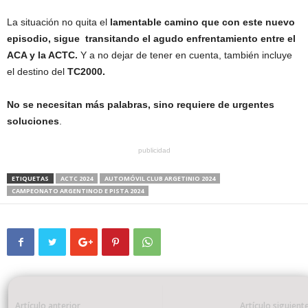
La situación no quita el
lamentable camino que con este nuevo
episodio, sigue transitando el agudo enfrentamiento entre el
ACA y la ACTC.
Y a no dejar de tener en cuenta, también incluye
el destino del
TC2000.
No se necesitan más palabras, sino requiere de urgentes
soluciones
.
publicidad
ETIQUETAS
ACTC 2024
AUTOMÓVIL CLUB ARGETINIO 2024
CAMPEONATO ARGENTINOD E PISTA 2024
Artículo anterior
Artículo siguient