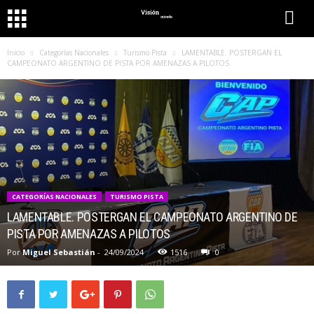
Inicio
Categorías Nacionales
Turismo Pista
LAMENTABLE. POSTERGAN EL
CAMPEONATO ARGENTINO DE PISTA POR AMENAZAS A PILOTOS
CATEGORÍAS NACIONALES
TURISMO PISTA
LAMENTABLE. POSTERGAN EL CAMPEONATO ARGENTINO DE
PISTA POR AMENAZAS A PILOTOS
Por
Miguel Sebastián
-
24/09/2024
1516
0