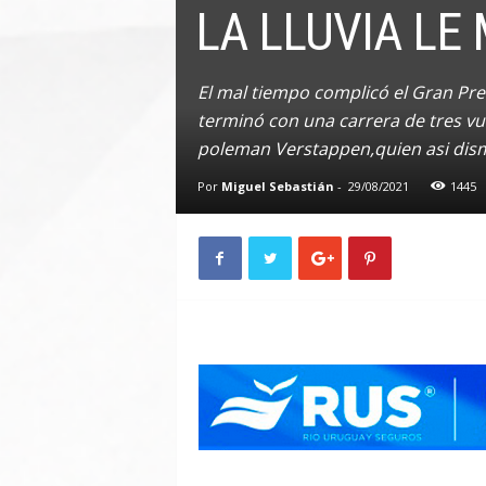
LA LLUVIA LE
n
A
u
t
El mal tiempo complicó el Gran Pre
o
terminó con una carrera de tres vu
poleman Verstappen,quien asi dismi
Por
Miguel Sebastián
-
29/08/2021
1445