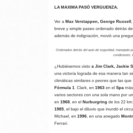
LA MAXIMA PASÓ VERGUENZA.
Ver a
Max Verstappen, George Russell
,
breve y simple paseo ordenado detrás del
además de indignación, movió una pregu
Ordenados detrás del auto de seguridad, manejado por e
condiciones. 
¿Hubiésemos visto
a Jim Clark, Jackie
una victoria lograda de esa manera tan s
climáticas similares o peores que las qu
Fórmula 1
. Clark, en
1963
en el
Spa
más 
varios sectores con una sola mano por un 
en
1968
, en el
Nurburgring
de los 22 km
1985
, el bajo el diluvio que inundó el cir
Michael, en
1996
, en una anegado
Mont
Ferrari.