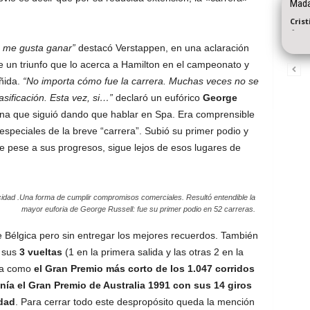
Madar
Cris
-
o me gusta ganar”
destacó Verstappen, en una aclaración
de un triunfo que lo acerca a Hamilton en el campeonato y
ñida.
“No importa cómo fue la carrera. Muchas veces no se
sificación. Esta vez, si…”
declaró un eufórico
George
na que siguió dando que hablar en Spa. Era comprensible
 especiales de la breve “carrera”. Subió su primer podio y
 pese a sus progresos, sigue lejos de esos lugares de
idad .Una forma de cumplir compromisos comerciales. Resultó entendible la
mayor euforia de George Russell: fue su primer podio en 52 carreras.
e Bélgica pero sin entregar los mejores recuerdos. También
n sus
3 vueltas
(1 en la primera salida y las otras 2 en la
ala como
el Gran Premio más corto de los 1.047 corridos
nía el Gran Premio de Australia 1991 con sus 14 giros
dad
. Para cerrar todo este despropósito queda la mención