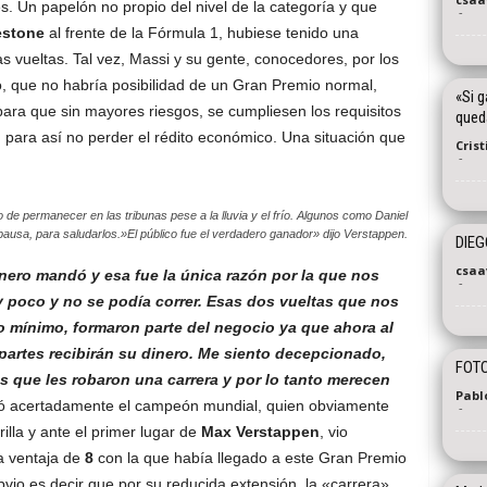
es. Un papelón no propio del nivel de la categoría y que
-
estone
al frente de la Fórmula 1, hubiese tenido una
s vueltas. Tal vez, Massi y su gente, conocedores, por los
o, que no habría posibilidad de un Gran Premio normal,
«Si g
ara que sin mayores riesgos, se cumpliesen los requisitos
qued
 para así no perder el rédito económico. Una situación que
Cris
-
co de permanecer en las tribunas pese a la lluvia y el frío. Algunos como Daniel
 pausa, para saludarlos.»El público fue el verdadero ganador» dijo Verstappen.
DIEG
csaa
inero mandó y esa fue la única razón por la que nos
-
 poco y no se podía correr. Esas dos vueltas que nos
do mínimo, formaron parte del negocio ya que ahora al
partes recibirán su dinero. Me siento decepcionado,
FOTO
s que les robaron una carrera y por lo tanto merecen
Pablo
 acertadamente el campeón mundial, quien obviamente
-
illa y ante el primer lugar de
Max Verstappen
, vio
la ventaja de
8
con la que había llegado a este Gran Premio
vio es decir que por su reducida extensión, la «carrera»