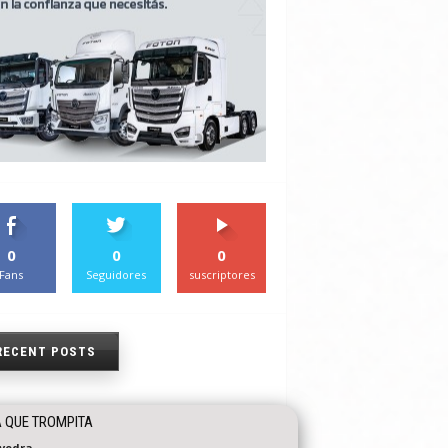
0
0
0
Fans
Seguidores
suscriptores
RECENT POSTS
 QUE TROMPITA
vedra