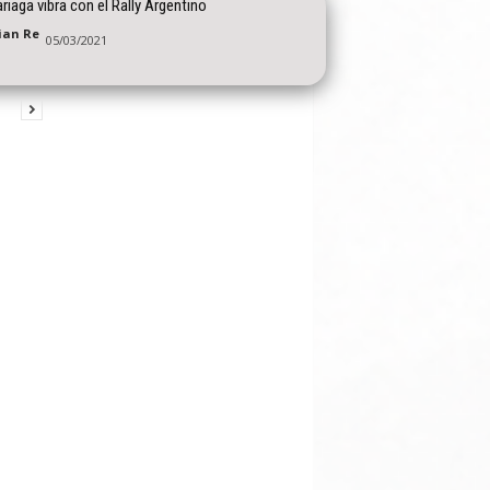
iaga vibra con el Rally Argentino
tian Re
05/03/2021