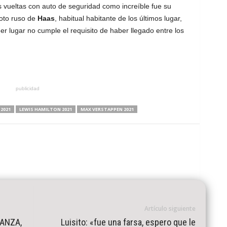
es vueltas con auto de seguridad como increíble fue su
loto ruso de
Haas
, habitual habitante de los últimos lugar,
er lugar no cumple el requisito de haber llegado entre los
publicidad
 2021
LEWIS HAMILTON 2021
MAX VERSTAPPEN 2021
Artículo siguiente
LANZA,
Luisito: «fue una farsa, espero que le