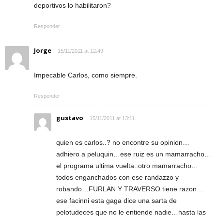
deportivos lo habilitaron?
Responder
Jorge
15/11/2011 at 12:49
Impecable Carlos, como siempre.
Responder
gustavo
15/11/2011 at 13:11
quien es carlos..? no encontre su opinion…
adhiero a peluquin…ese ruiz es un mamarracho…
el programa ultima vuelta..otro mamarracho…
todos enganchados con ese randazzo y
robando…FURLAN Y TRAVERSO tiene razon…
ese facinni esta gaga dice una sarta de
pelotudeces que no le entiende nadie…hasta las