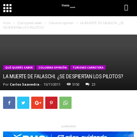
Inicio
Qué querés saber
Columna opinión
LA MUERTE DE FALASCHI. ¿SE
DESPIERTAN LOS PILOTOS?
QUÉ QUERÉS SABER
COLUMNA OPINIÓN
TURISMO CARRETERA
LA MUERTE DE FALASCHI. ¿SE DESPIERTAN LOS PILOTOS?
Por
Carlos Saavedra
-
15/11/2011
5150
23
publicidad