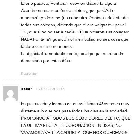
El año pasado, Fontana «osó» en discutirle algo a
Aventín en una reunión de pilotos ¿que pasó? Lo
amenazó, y «forreó» (no cabe otro término) adelante de
todos sus colegas, diciendo que el era «gigante» por el
TC, que si no no sería nadie… Que hicieron sus colegas:
NADA Fontana? guardó violín en bolsa, no sea cosa que
facture con un cero menos.
La dignidad lamentablemente, es algo que no abunda
demasiado por estos días.
Responder
oscar
15/11/2011 at 12:12
lo que sucede y leemos en estas últimas 48hs no es muy
distante a lo que nos pasa todos los dias en la sociedad.
PROPONGO A TODOS LOS SEGUIDORES DEL TC, QUE
LA ULTIMA FECHA, EL CORONACION EN BSAS, NO
VAYAMOS A VER LA CARRERA. QUE NOS QUEDEMOS