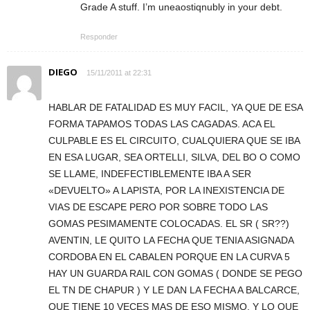
Grade A stuff. I’m uneaostiqnubly in your debt.
Responder
DIEGO
15/11/2011 at 22:31
HABLAR DE FATALIDAD ES MUY FACIL, YA QUE DE ESA
FORMA TAPAMOS TODAS LAS CAGADAS. ACA EL
CULPABLE ES EL CIRCUITO, CUALQUIERA QUE SE IBA
EN ESA LUGAR, SEA ORTELLI, SILVA, DEL BO O COMO
SE LLAME, INDEFECTIBLEMENTE IBA A SER
«DEVUELTO» A LAPISTA, POR LA INEXISTENCIA DE
VIAS DE ESCAPE PERO POR SOBRE TODO LAS
GOMAS PESIMAMENTE COLOCADAS. EL SR ( SR??)
AVENTIN, LE QUITO LA FECHA QUE TENIA ASIGNADA
CORDOBA EN EL CABALEN PORQUE EN LA CURVA 5
HAY UN GUARDA RAIL CON GOMAS ( DONDE SE PEGO
EL TN DE CHAPUR ) Y LE DAN LA FECHA A BALCARCE,
QUE TIENE 10 VECES MAS DE ESO MISMO. Y LO QUE