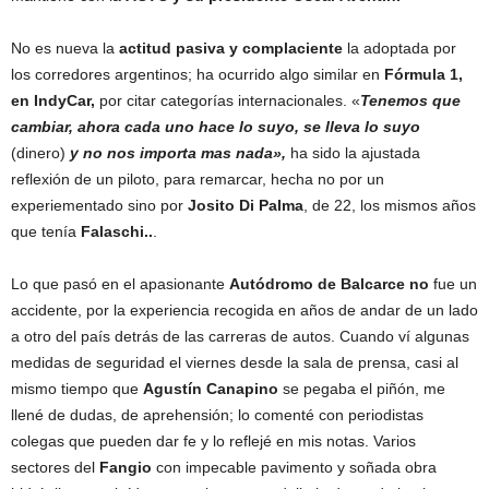
No es nueva la
actitud pasiva y complaciente
la adoptada por
los corredores argentinos; ha ocurrido algo similar en
Fórmula 1,
en IndyCar,
por citar categorías internacionales. «
Tenemos que
cambiar, ahora cada uno hace lo suyo, se lleva lo suyo
(dinero)
y no nos importa mas nada»,
ha sido la ajustada
reflexión de un piloto, para remarcar, hecha no por un
experiementado sino por
Josito Di Palma
, de 22, los mismos años
que tenía
Falaschi..
.
Lo que pasó en el apasionante
Autódromo de Balcarce no
fue un
accidente, por la experiencia recogida en años de andar de un lado
a otro del país detrás de las carreras de autos. Cuando ví algunas
medidas de seguridad el viernes desde la sala de prensa, casi al
mismo tiempo que
Agustín Canapino
se pegaba el piñón, me
llené de dudas, de aprehensión; lo comenté con periodistas
colegas que pueden dar fe y lo reflejé en mis notas. Varios
sectores del
Fangio
con impecable pavimento y soñada obra