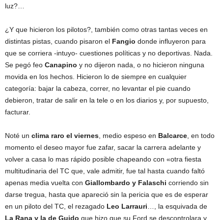
luz?…
¿Y que hicieron los pilotos?, también como otras tantas veces en
distintas pistas, cuando pisaron el
Fangio
donde influyeron para
que se corriera -intuyo- cuestiones políticas y no deportivas. Nada.
Se pegó feo
Canapino
y no dijeron nada, o no hicieron ninguna
movida en los hechos. Hicieron lo de siempre en cualquier
categoría: bajar la cabeza, correr, no levantar el pie cuando
debieron, tratar de salir en la tele o en los diarios y, por supuesto,
facturar.
Noté un
clima raro el viernes
, medio espeso en
Balcarce
, en todo
momento el deseo mayor fue zafar, sacar la carrera adelante y
volver a casa lo mas rápido posible chapeando con «otra fiesta
multitudinaria del TC que, vale admitir, fue tal hasta cuando faltó
apenas media vuelta con
Giallombardo y Falaschi
corriendo sin
darse tregua, hasta que apareció sin la pericia que es de esperar
en un piloto del TC, el rezagado
Leo Larrauri
…, la esquivada de
La Rana y la de Guido
que hizo que su Ford se descontrolara y