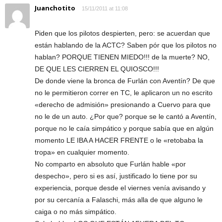
Juanchotito
15/11/2011 at 11:08
Piden que los pilotos despierten, pero: se acuerdan que
están hablando de la ACTC? Saben pór que los pilotos no
hablan? PORQUE TIENEN MIEDO!!! de la muerte? NO,
DE QUE LES CIERREN EL QUIOSCO!!!
De donde viene la bronca de Furlán con Aventín? De que
no le permitieron correr en TC, le aplicaron un no escrito
«derecho de admisión» presionando a Cuervo para que
no le de un auto. ¿Por que? porque se le cantó a Aventín,
porque no le caía simpático y porque sabía que en algún
momento LE IBA A HACER FRENTE o le «retobaba la
tropa» en cualquier momento.
No comparto en absoluto que Furlán hable «por
despecho», pero si es así, justificado lo tiene por su
experiencia, porque desde el viernes venía avisando y
por su cercanía a Falaschi, más alla de que alguno le
caiga o no más simpático.