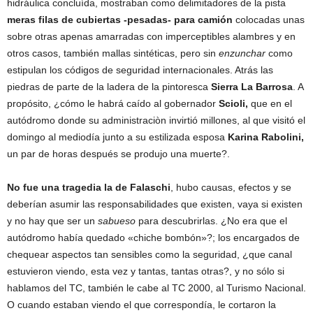
hidráulica concluída, mostraban como delimitadores de la pista
meras filas de cubiertas -pesadas- para camión
colocadas unas
sobre otras apenas amarradas con imperceptibles alambres y en
otros casos, también mallas sintéticas, pero sin
enzunchar
como
estipulan los códigos de seguridad internacionales. Atrás las
piedras de parte de la ladera de la pintoresca
Sierra La Barrosa
. A
propósito, ¿cómo le habrá caído al gobernador
Scioli,
que en el
autódromo donde su administraciòn invirtió millones, al que visitó el
domingo al mediodía junto a su estilizada esposa
Karina Rabolini,
un par de horas después se produjo una muerte?.
No fue una tragedia la de Falaschi
, hubo causas, efectos y se
deberían asumir las responsabilidades que existen, vaya si existen
y no hay que ser un
sabueso
para descubrirlas. ¿No era que el
autódromo había quedado «chiche bombón»?; los encargados de
chequear aspectos tan sensibles como la seguridad, ¿que canal
estuvieron viendo, esta vez y tantas, tantas otras?, y no sólo si
hablamos del TC, también le cabe al TC 2000, al Turismo Nacional.
O cuando estaban viendo el que correspondía, le cortaron la