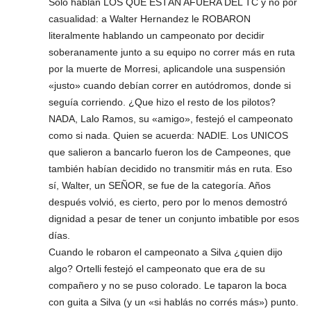
Solo hablan LOS QUE ESTÁN AFUERA DEL TC y no por
casualidad: a Walter Hernandez le ROBARON
literalmente hablando un campeonato por decidir
soberanamente junto a su equipo no correr más en ruta
por la muerte de Morresi, aplicandole una suspensión
«justo» cuando debían correr en autódromos, donde si
seguía corriendo. ¿Que hizo el resto de los pilotos?
NADA, Lalo Ramos, su «amigo», festejó el campeonato
como si nada. Quien se acuerda: NADIE. Los UNICOS
que salieron a bancarlo fueron los de Campeones, que
también habían decidido no transmitir más en ruta. Eso
sí, Walter, un SEÑOR, se fue de la categoría. Años
después volvió, es cierto, pero por lo menos demostró
dignidad a pesar de tener un conjunto imbatible por esos
días.
Cuando le robaron el campeonato a Silva ¿quien dijo
algo? Ortelli festejó el campeonato que era de su
compañero y no se puso colorado. Le taparon la boca
con guita a Silva (y un «si hablás no corrés más») punto.