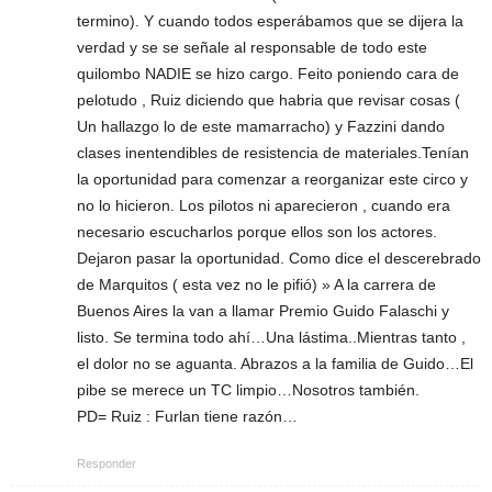
termino). Y cuando todos esperábamos que se dijera la
verdad y se se señale al responsable de todo este
quilombo NADIE se hizo cargo. Feito poniendo cara de
pelotudo , Ruiz diciendo que habria que revisar cosas (
Un hallazgo lo de este mamarracho) y Fazzini dando
clases inentendibles de resistencia de materiales.Tenían
la oportunidad para comenzar a reorganizar este circo y
no lo hicieron. Los pilotos ni aparecieron , cuando era
necesario escucharlos porque ellos son los actores.
Dejaron pasar la oportunidad. Como dice el descerebrado
de Marquitos ( esta vez no le pifió) » A la carrera de
Buenos Aires la van a llamar Premio Guido Falaschi y
listo. Se termina todo ahí…Una lástima..Mientras tanto ,
el dolor no se aguanta. Abrazos a la familia de Guido…El
pibe se merece un TC limpio…Nosotros también.
PD= Ruiz : Furlan tiene razón…
Responder