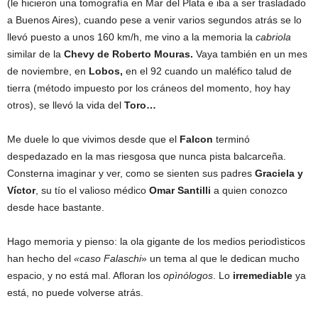
(le hicieron una tomografía en Mar del Plata e iba a ser trasladado
a Buenos Aires), cuando pese a venir varios segundos atrás se lo
llevó puesto a unos 160 km/h, me vino a la memoria la
cabriola
similar de la
Chevy de Roberto Mouras.
Vaya también en un mes
de noviembre, en
Lobos,
en el 92 cuando un maléfico talud de
tierra (método impuesto por los cráneos del momento, hoy hay
otros), se llevó la vida del
Toro…
Me duele lo que vivimos desde que el
Falcon
terminó
despedazado en la mas riesgosa que nunca pista balcarceña.
Consterna imaginar y ver, como se sienten sus padres
Graciela y
Víctor
, su tío el valioso médico
Omar Santilli
a quien conozco
desde hace bastante.
Hago memoria y pienso: la ola gigante de los medios periodìsticos
han hecho del
«caso Falaschi
» un tema al que le dedican mucho
espacio, y no está mal. Afloran los
opìnólogos
. Lo
irremediable
ya
está, no puede volverse atrás.