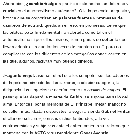
Ahora bien,
¿cambiará algo
a partir de este hecho tan doloroso y
crucial en el automovilismo autóctono?. O la impotencia, angustia y
bronca que se corporizan en
palabras fuertes
y
promesas de
cambios de actitud
, quedarán en eso, en promesas. Se ve que
los pilotos,
pata fundamental
no valorada como tal en el
automovilismo ni por ellos mismos, tienen ganas de
soltar
lo que
llevan adentro. Lo que tantas veces te cuentan en
off,
para no
complicarse con los dirigentes de las categorìas donde corren en
las que, algunos,
facturan
muy buenos dineros.
¡Háganlo viejo!,
asuman el
rol
que los compete; son los «dueños
de la pelota», sin ustedes las carreras, cualquier categoría, la
dirigencia, los negocios se caerían como un
castillo de naipes
. El
pesar que les deparó la muerte de
Guido,
se supone les salió del
alma. Entonces, por la memoria de
El Príncipe
, metan mano: no
se callen más. ¿Están dispuestos, o seguirá siendo
Gabriel Furlan
el «llanero solitario», con sus dichos furibundos, a la vez
controversiales y subjetivos ante el enfrentamiento sin retorno que
mantiene con la
ACTC y su presidente Oscar Aventin.