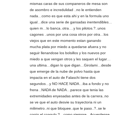
mismas caras de sus companeros de mesa son
de asombro e incredulidad ..no le entienden
nada…como es que esta ahi y en la formula uno
igual…dice una serie de gansadas inentendibles…
quien m…lo banca..otra….y los pilotos.?..unos
cagones ..unos por una cosa otros por otra…los
viejos que en este momento estan ganando
mucha plata por miedo a quedarse afuera y no
seguir llenandose los bolsillos y los nuevos por
miedo a que vengan otros y les saquen el lugar…
una ultima…digan lo que digan…Girolami…desde
que emerge de la nube de polvo hasta que
impacta en el auto de Falaschi tiene dos
segundos…y NO HACE NADA…iba a fondo y no
frena ..NADA de NADA…parece que tenia las
extremidades enyesadas antes de la carrera..no
se ve que el auto desvie su trayectoria ni un
milimetro..ni que bloquee..que le paso..?..se le
corrio el coagulo.?…como siempre…Acuerdense