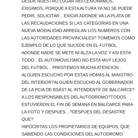
DESDE NUESTRO LUGAR REFLEXIONAMOS,
EXIGIMOS, PORQUE A ESTA ALTURA YA NO SE PUEDE
PEDIR, SOLICITAR…EXIGIR ADONDE VA LA PLATA DE
LAS RECAUDACIONES SI LAS CATEGORIAS EN UNA
NUEVA MODALIDAD ARREGLAN LOS NUMEROS CON
LAS AUTORIDADES PROVINCIALES? TOMEMOS COMO
EJEMPLO DE LO QUE SUCEDE EN EL FUTBOL,
ADONDE NADIE SE METE NI ALZA LA VOZ Y ASI ESTA
TODO…EL AUTOMOVILISMO NO ESTA MUY LEJOS
DEL FUTBOL…PRESTEMOS MUCHA ATENCION…
ALGUIEN ESCUCHO POR ESTAS HORAS AL MINISTRO
DEL INTERIOR?ALGUIEN ESCUCHO AL GOBERNADOR
DE LA PCIA.DE BSAS? AL INTENDENTE DE BALCARCE?
A LOS RESPONSABLES DEL AUTODROMO?TODOS
ESTUVIERON EL FIN DE SEMANA EN BALCARCE PARA
LA FOTO Y DESPUES…?DESPUES DEL DESASTRE
QUE?
HIPOCRITAS LOS PROPIETARIOS DE EQUIPOS, QUE
SABIENDO LAS CONDICIONES DEL AUTODROMO