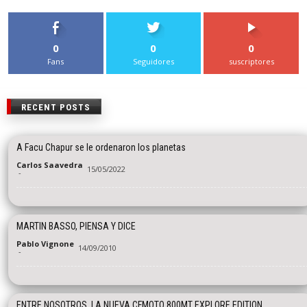
0
0
0
Fans
Seguidores
suscriptores
RECENT POSTS
A Facu Chapur se le ordenaron los planetas
Carlos Saavedra
15/05/2022
-
MARTIN BASSO, PIENSA Y DICE
Pablo Vignone
14/09/2010
-
ENTRE NOSOTROS, LA NUEVA CFMOTO 800MT EXPLORE EDITION