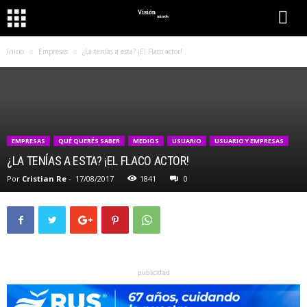
Inicio
Empresas
¿La tenías a esta? ¡El Flaco actor!
EMPRESAS
QUÉ QUERÉS SABER
MEDIOS
USUARIO
USUARIO Y EMPRESAS
¿LA TENÍAS A ESTA? ¡EL FLACO ACTOR!
Por
Cristian Re
-
17/08/2017
1841
0
publicidad