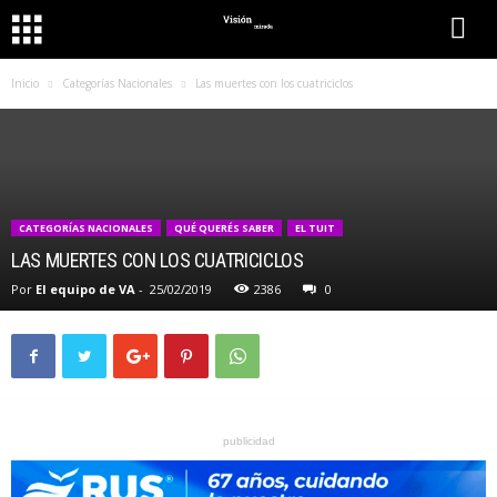
Inicio
Categorías Nacionales
Las muertes con los cuatriciclos
CATEGORÍAS NACIONALES
QUÉ QUERÉS SABER
EL TUIT
LAS MUERTES CON LOS CUATRICICLOS
Por
El equipo de VA
-
25/02/2019
2386
0
publicidad