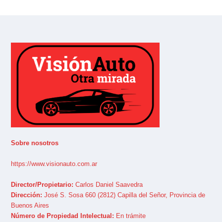
Sobre nosotros
https://www.visionauto.com.ar
Director/Propietario:
Carlos Daniel Saavedra
Dirección:
José S. Sosa 660 (2812) Capilla del Señor, Provincia de
Buenos Aires
Número de Propiedad Intelectual:
En trámite