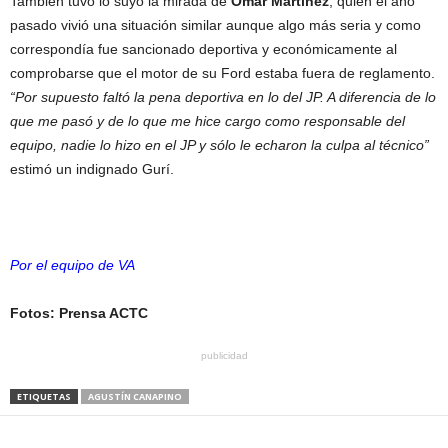
También tuvo lo suyo la mirada de
Omar Martínez
, quien el año
pasado vivió una situación similar aunque algo más seria y como
correspondía fue sancionado deportiva y económicamente al
comprobarse que el motor de su Ford estaba fuera de reglamento.
“Por supuesto faltó la pena deportiva en lo del JP. A diferencia de lo
que me pasó y de lo que me hice cargo como responsable del
equipo, nadie lo hizo en el JP y sólo le echaron la culpa al técnico”
estimó un indignado Gurí.
Por el equipo de VA
Fotos: Prensa ACTC
publicidad
ETIQUETAS
AGUSTÍN CANAPINO