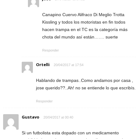
Canapino Cuervo Alifraco Di Meglio Trotta
Kissling y todos los motoristas en fin todos
hacen trampa en el TC es la categoría más
chota del mundo así están……. suerte
Responder
Ortelli
20/04/2017 at 17:54
Hablando de trampas..Como andamos por casa ,
jose querido??..Ah! no se entiende lo que escribís.
Responder
Gustavo
20/04/2017 at 00:40
Si un futbolista esta dopado con un medicamento