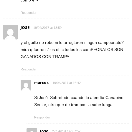
como él.-
Responder
JOSE
19/04/2017 at 13:59
y el guille no robo ni le arreglaron ningun campeonato?
mira q fueron 7 es el tc todos los camPEONATOS SON
GANADOS CON TRAMPA……………………
Responder
marcos
19/04/2017 at 16:42
Si José. Sobretodo cuando lo atendía Canapino
Senior, otro que de trampas la sabe lunga
Responder
Jose
27/04/2017 at 07:52