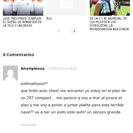
¡QUE TRES PIBES! CUMPLEN
Test
DE LA F-1 AL MUNDIAL, DE
EL SUEÑO DE APARECER EN
LOS PILOTOS A LOS
LA TELE Y LAS REDES
FUTBOLISTAS: LA
REFRIGERACIÓN ADECUADA
6 Comentarios
Anonymous
23/08/2010 at 05:01
estimadosss!!!
que lindo auto chee! me encanto! yo estoy en el plan de
un 207 compact… me parece q voy a tirar al joraca el
plan y me voy a poner a juntar platita para esta terrible
nave!!! va a ser un exito este auto! un abrazo grande
Responder