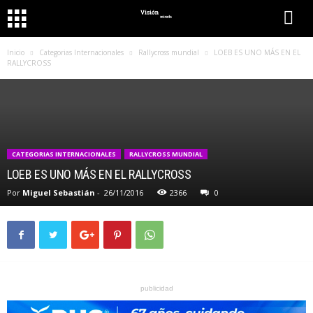
Inicio
Categorias Internacionales
Rallycross mundial
LOEB ES UNO MÁS EN EL
RALLYCROSS
CATEGORIAS INTERNACIONALES
RALLYCROSS MUNDIAL
LOEB ES UNO MÁS EN EL RALLYCROSS
Por
Miguel Sebastián
-
26/11/2016
2366
0
publicidad