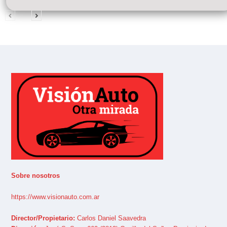
Sobre nosotros
https://www.visionauto.com.ar
Director/Propietario:
Carlos Daniel Saavedra