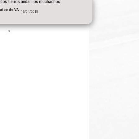
indos fierros andan los muchachos
quipo de VA
16/04/2018