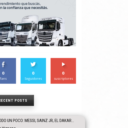
0
0
0
Fans
Seguidores
suscriptores
RECENT POSTS
ODO UN POCO: MESSI, SAINZ JR, EL DAKAR…
o Vignone