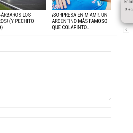
En l
El e
-
BÁRBAROS LOS
¡SORPRESA EN MIAMI!: UN
OS! (Y PECHITO
ARGENTINO MÁS FAMOSO
O)
QUE COLAPINTO…