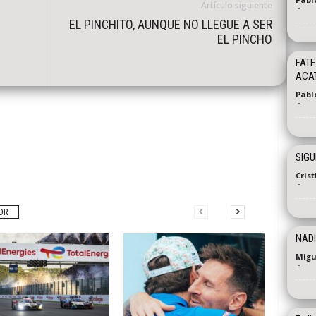
Artículo siguiente
-
EL PINCHITO, AUNQUE NO LLEGUE A SER
EL PINCHO
FATE
ACAT
Pablo
-
SIGU
Cris
-
OR
NADI
Migu
-