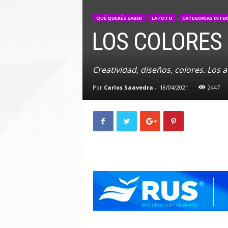
n
A
QUÉ QUERÉS SABER
LA FOTO
CATEGORIAS INTE
u
LOS COLORES 
t
o
Creatividad, diseños, colores. Los au
Por
Carlos Saavedra
-
18/04/2021
2447