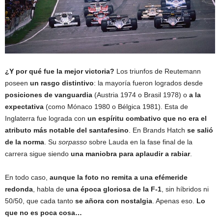
¿Y por qué fue la mejor victoria?
Los triunfos de Reutemann
poseen
un rasgo distintivo
: la mayoría fueron logrados desde
posiciones de vanguardia
(Austria 1974 o Brasil 1978) o
a la
expectativa
(como Mónaco 1980 o Bélgica 1981). Esta de
Inglaterra fue lograda con
un espíritu combativo que no era el
atributo más notable del santafesino
. En Brands Hatch
se salió
de la norma
. Su
sorpasso
sobre Lauda en la fase final de la
carrera sigue siendo
una maniobra para aplaudir a rabiar
.
En todo caso,
aunque la foto no remita a una efémeride
redonda
, habla de
una época gloriosa de la F-1
, sin híbridos ni
50/50, que cada tanto
se añora con nostalgia
. Apenas eso.
Lo
que no es poca cosa…