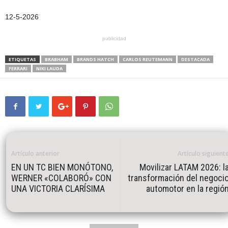
12-5-2026
publicidad
ETIQUETAS
BRABHAM
BRANDS HATCH
CARLOS REUTEMANN
DESTACADA
FERRARI
NIKI LAUDA
Artículo anterior
Artículo siguient
EN UN TC BIEN MONÓTONO,
Movilizar LATAM 2026: l
WERNER «COLABORÓ» CON
transformación del negoci
UNA VICTORIA CLARÍSIMA
automotor en la regió