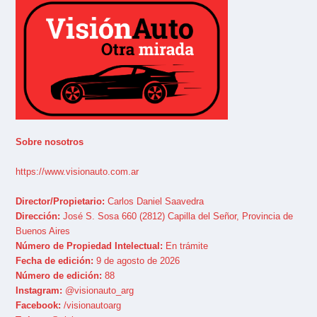
Sobre nosotros
https://www.visionauto.com.ar
Director/Propietario:
Carlos Daniel Saavedra
Dirección:
José S. Sosa 660 (2812) Capilla del Señor, Provincia de
Buenos Aires
Número de Propiedad Intelectual:
En trámite
Fecha de edición:
9 de agosto de 2026
Número de edición:
88
Instagram:
@visionauto_arg
Facebook:
/visionautoarg