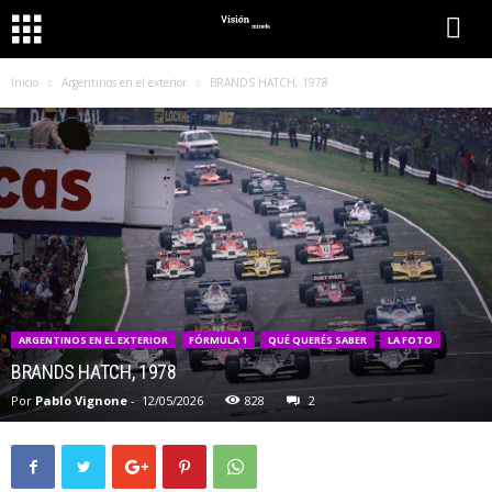
Inicio
Argentinos en el exterior
BRANDS HATCH, 1978
ARGENTINOS EN EL EXTERIOR
FÓRMULA 1
QUÉ QUERÉS SABER
LA FOTO
BRANDS HATCH, 1978
Por
Pablo Vignone
-
12/05/2026
828
2