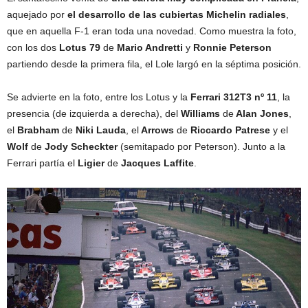
aquejado por
el desarrollo de las cubiertas Michelin radiales
,
que en aquella F-1 eran toda una novedad. Como muestra la foto,
con los dos
Lotus 79
de
Mario Andretti
y
Ronnie Peterson
partiendo desde la primera fila, el Lole largó en la séptima posición.
Se advierte en la foto, entre los Lotus y la
Ferrari 312T3 nº 11
, la
presencia (de izquierda a derecha), del
Williams
de
Alan Jones
,
el
Brabham
de
Niki Lauda
, el
Arrows
de
Riccardo Patrese
y el
Wolf
de
Jody Scheckter
(semitapado por Peterson). Junto a la
Ferrari partía el
Ligier
de
Jacques Laffite
.