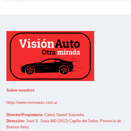
Sobre nosotros
https://www.visionauto.com.ar
Director/Propietario:
Carlos Daniel Saavedra
Dirección:
José S. Sosa 660 (2812) Capilla del Señor, Provincia de
Buenos Aires