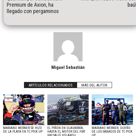
Premium de Axion, ha
baú
llegado con pergaminos
Miguel Sebastián
ARTÍCULOS RELACIONADOS
MÁS DEL AUTOR
MARIANO WERNER SE HIZO
EL PIÑÓN EN OLAVARRÍA,
MARIANO WERNER, DUEÑO
DE LA PLATA EN TC PICK UP
HASTA EL MOTOR DEL FIAT
DE LOS SÁBADOS DE TC PICK
600 SALIÓ VOLANDO…
UP