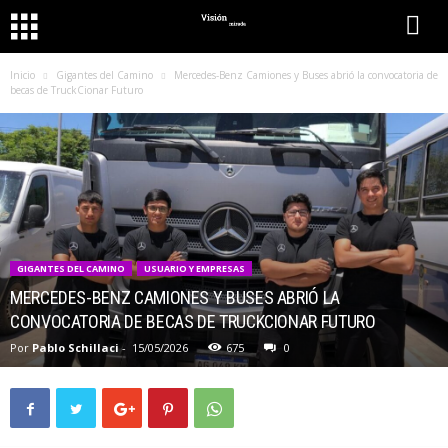
Inicio
Gigantes del Camino
Mercedes-Benz Camiones y Buses abrió la convocatoria de
becas de TruckCionar Futuro
GIGANTES DEL CAMINO
USUARIO Y EMPRESAS
MERCEDES-BENZ CAMIONES Y BUSES ABRIÓ LA
CONVOCATORIA DE BECAS DE TRUCKCIONAR FUTURO
Por
Pablo Schillaci
-
15/05/2026
675
0