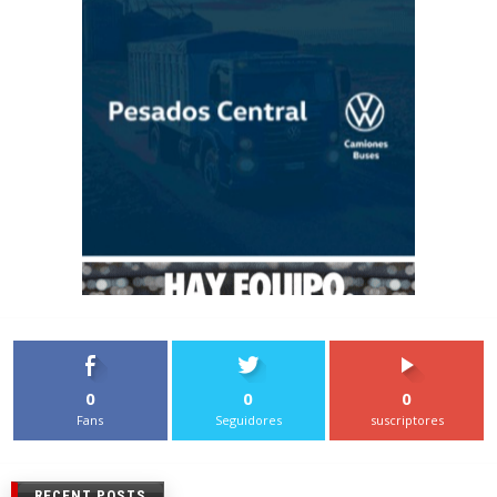
0
0
0
Fans
Seguidores
suscriptores
RECENT POSTS