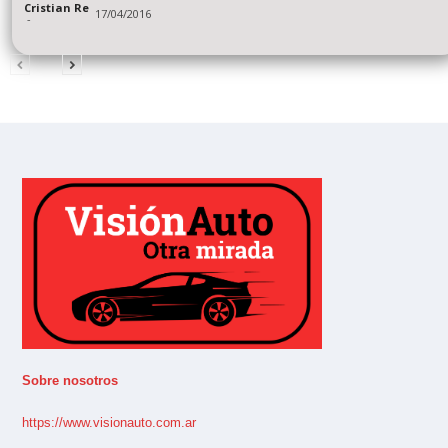
Cristian Re
17/04/2016
-
Sobre nosotros
https://www.visionauto.com.ar