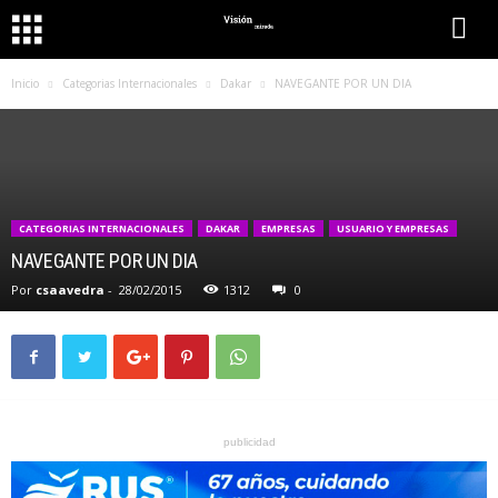
Inicio
Categorias Internacionales
Dakar
NAVEGANTE POR UN DIA
CATEGORIAS INTERNACIONALES
DAKAR
EMPRESAS
USUARIO Y EMPRESAS
NAVEGANTE POR UN DIA
Por
csaavedra
-
28/02/2015
1312
0
publicidad