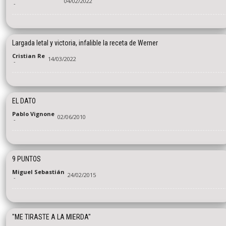
04/02/2022
-
Largada letal y victoria, infalible la receta de Werner
Cristian Re
14/03/2022
-
EL DATO
Pablo Vignone
02/06/2010
-
9 PUNTOS
Miguel Sebastián
24/02/2015
-
"ME TIRASTE A LA MIERDA"