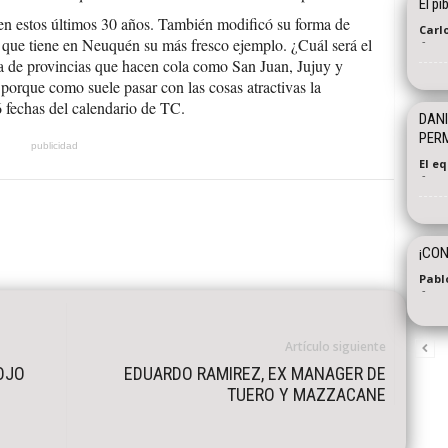
El pi
en estos últimos 30 años. También modificó su forma de
Carl
-
 que tiene en Neuquén su más fresco ejemplo. ¿Cuál será el
 de provincias que hacen cola como San Juan, Jujuy y
porque como suele pasar con las cosas atractivas la
6 fechas del calendario de TC.
DANI
PER
publicidad
El e
-
¡CON
Pabl
-
Artículo siguiente
OJO
EDUARDO RAMIREZ, EX MANAGER DE
TUERO Y MAZZACANE