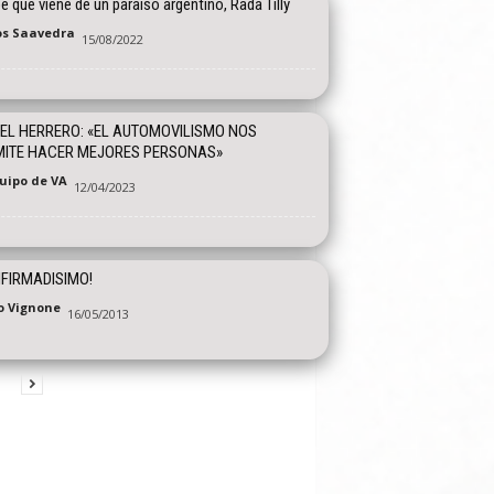
be que viene de un paraíso argentino, Rada Tilly
os Saavedra
15/08/2022
EL HERRERO: «EL AUTOMOVILISMO NOS
MITE HACER MEJORES PERSONAS»
quipo de VA
12/04/2023
FIRMADISIMO!
o Vignone
16/05/2013