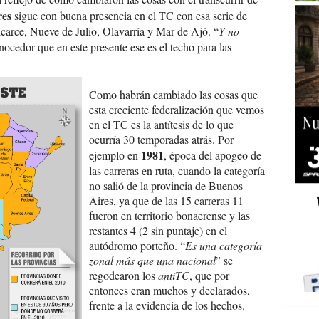
res
sigue con buena presencia en el TC con esa serie de
lcarce, Nueve de Julio, Olavarría y Mar de Ajó. “
Y no
nocedor que en este presente ese es el techo para las
Como habrán cambiado las cosas que
esta creciente federalización que vemos
en el TC es la antítesis de lo que
ocurría 30 temporadas atrás. Por
1981
ejemplo en
, época del apogeo de
las carreras en ruta, cuando la categoría
no salió de la provincia de Buenos
Aires, ya que de las 15 carreras 11
fueron en territorio bonaerense y las
restantes 4 (2 sin puntaje) en el
autódromo porteño. “
Es una categoría
zonal más que una nacional
” se
regodearon los
antiTC
, que por
entonces eran muchos y declarados,
frente a la evidencia de los hechos.