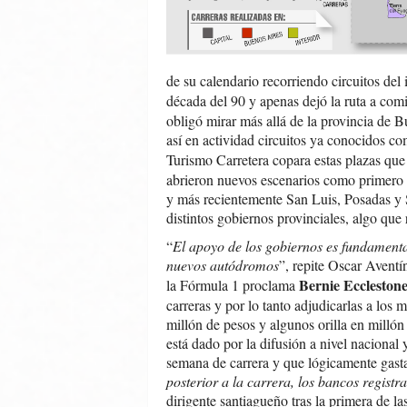
de su calendario recorriendo circuitos del
década del 90 y apenas dejó la ruta a co
obligó mirar más allá de la provincia de 
así en actividad circuitos ya conocidos co
Turismo Carretera copara estas plazas qu
abrieron nuevos escenarios como primero
y más recientemente San Luis, Posadas y S
distintos gobiernos provinciales, algo que 
“
El apoyo de los gobiernos es fundamenta
nuevos autódromos
”, repite Oscar Aventí
Bernie Eccleston
la Fórmula 1 proclama
carreras y por lo tanto adjudicarlas a lo
millón de pesos y algunos orilla en millón
está dado por la difusión a nivel nacional 
semana de carrera y que lógicamente gasta
posterior a la carrera, los bancos regist
dirigente santiagueño tras la primera de l