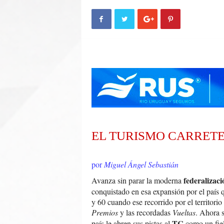
n
A
u
t
o
EL TURISMO CARRETE
por
Miguel Ángel Sebastián
federalizaci
Avanza sin parar la moderna
conquistado en esa expansión por el país q
y 60 cuando ese recorrido por el territorio
Premios
y las recordadas
Vueltas
. Ahora s
TC
país le abren sus pistas al
como un fiel