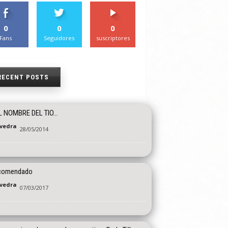
0
0
0
Fans
Seguidores
suscriptores
RECENT POSTS
L NOMBRE DEL TIO…
vedra
28/05/2014
ecomendado
vedra
07/03/2017