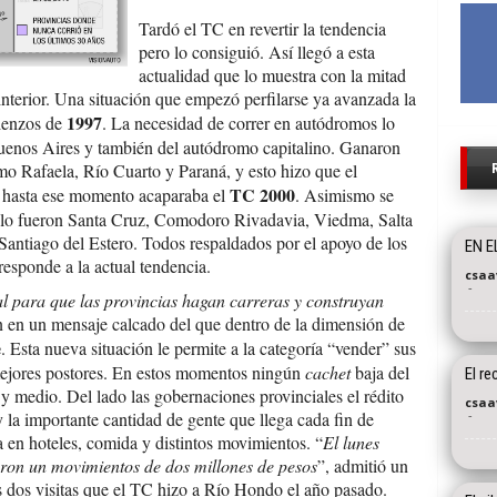
Tardó el TC en rev
ertir la tendencia
pero lo consiguió. Así llegó a esta
actualidad que lo muestra con la mitad
 interior. Una situación que empezó perfilarse ya avanzada la
1997
mienzos de
. La necesidad de correr en autódromos lo
Buenos Aires y también del autódromo capitalino. Ganaron
mo Rafaela, Río Cuarto y Paraná, y esto hizo que el
TC 2000
e hasta ese momento acaparaba el
. Asimismo se
 lo fueron Santa Cruz, Comodoro Rivadavia, Viedma, Salta
antiago del Estero. Todos respaldados por el apoyo de los
EN E
responde a la actual tendencia.
csaa
-
l para que las provincias hagan carreras y construyan
n en un mensaje calcado del que dentro de la dimensión de
e
. Esta nueva situación le permite a la categoría “vender” sus
s mejores postores. En estos momentos ningún
cachet
baja del
El r
 y medio. Del lado las gobernaciones provinciales el rédito
csaa
-
y la importante cantidad de gente que llega cada fin de
 en hoteles, comida y distintos movimientos. “
El lunes
raron un movimientos de dos millones de pesos
”, admitió un
as dos visitas que el TC hizo a Río Hondo el año pasado.