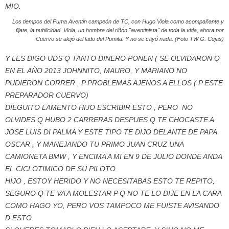
MIO.
Los tiempos del Puma Aventin campeón de TC, con Hugo Viola como acompañante y
fijate, la publicidad. Viola, un hombre del riñón "aventinista" de toda la vida, ahora por
Cuervo se alejó del lado del Pumita. Y no se cayó nada. (Foto TW G. Cejas)
Y LES DIGO UDS Q TANTO DINERO PONEN ( SE OLVIDARON Q
EN EL AÑO 2013 JOHNNITO, MAURO, Y MARIANO NO
PUDIERON CORRER , P PROBLEMAS AJENOS A ELLOS ( P ESTE
PREPARADOR CUERVO)
DIEGUITO LAMENTO HIJO ESCRIBIR ESTO , PERO NO
OLVIDES Q HUBO 2 CARRERAS DESPUES Q TE CHOCASTE A
JOSE LUIS DI PALMA Y ESTE TIPO TE DIJO DELANTE DE PAPA
OSCAR , Y MANEJANDO TU PRIMO JUAN CRUZ UNA
CAMIONETA BMW , Y ENCIMA A MI EN 9 DE JULIO DONDE ANDA
EL CICLOTIMICO DE SU PILOTO
HIJO , ESTOY HERIDO Y NO NECESITABAS ESTO TE REPITO,
SEGURO Q TE VA A MOLESTAR P Q NO TE LO DIJE EN LA CARA
COMO HAGO YO, PERO VOS TAMPOCO ME FUISTE AVISANDO
D ESTO.