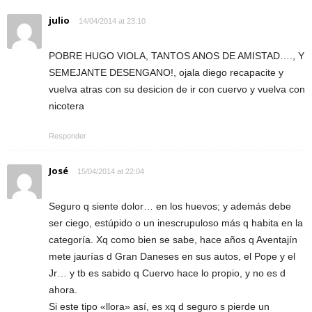
julio
14/04/2014 at 23:10
POBRE HUGO VIOLA, TANTOS ANOS DE AMISTAD…., Y
SEMEJANTE DESENGANO!, ojala diego recapacite y
vuelva atras con su desicion de ir con cuervo y vuelva con
nicotera
Responder
José
15/04/2014 at 22:04
Seguro q siente dolor… en los huevos; y además debe
ser ciego, estúpido o un inescrupuloso más q habita en la
categoría. Xq como bien se sabe, hace años q Aventajín
mete jaurías d Gran Daneses en sus autos, el Pope y el
Jr… y tb es sabido q Cuervo hace lo propio, y no es d
ahora.
Si este tipo «llora» así, es xq d seguro s pierde un