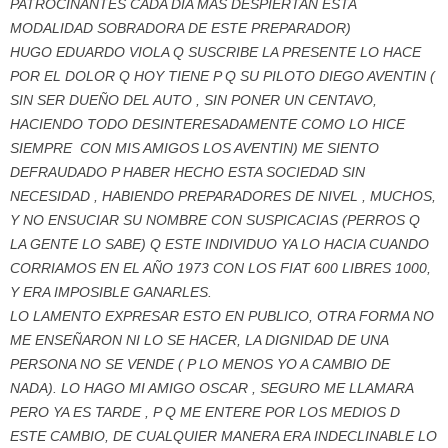
PATROCINANTES CADA DIA MAS DESPIERTAN ESTA
MODALIDAD SOBRADORA DE ESTE PREPARADOR)
HUGO EDUARDO VIOLA Q SUSCRIBE LA PRESENTE LO HACE
POR EL DOLOR Q HOY TIENE P Q SU PILOTO DIEGO AVENTIN (
SIN SER DUEÑO DEL AUTO , SIN PONER UN CENTAVO,
HACIENDO TODO DESINTERESADAMENTE COMO LO HICE
SIEMPRE CON MIS AMIGOS LOS AVENTIN) ME SIENTO
DEFRAUDADO P HABER HECHO ESTA SOCIEDAD SIN
NECESIDAD , HABIENDO PREPARADORES DE NIVEL , MUCHOS,
Y NO ENSUCIAR SU NOMBRE CON SUSPICACIAS (PERROS Q
LA GENTE LO SABE) Q ESTE INDIVIDUO YA LO HACIA CUANDO
CORRIAMOS EN EL AÑO 1973 CON LOS FIAT 600 LIBRES 1000,
Y ERA IMPOSIBLE GANARLES.
LO LAMENTO EXPRESAR ESTO EN PUBLICO, OTRA FORMA NO
ME ENSEÑARON NI LO SE HACER, LA DIGNIDAD DE UNA
PERSONA NO SE VENDE ( P LO MENOS YO A CAMBIO DE
NADA). LO HAGO MI AMIGO OSCAR , SEGURO ME LLAMARA
PERO YA ES TARDE , P Q ME ENTERE POR LOS MEDIOS D
ESTE CAMBIO, DE CUALQUIER MANERA ERA INDECLINABLE LO