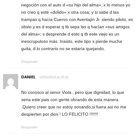
negoción con el auto d «su hijo del alma»; x lo menos yo
no creo q esté «dolido» x otra cosa; y si sabe d las
trampas q hacía Cuervo con Aventajín Jr. siendo piloto, es
obvio y es d esperar q tb sepa las q hacían «sus amigos
del alma»; s desprende d esto q tb este viejo es un
inescrupuloso más. Insisto, este tipo s pierde mucha
guita, d lo contrario no se estaría quejando.
Responder
DANIEL
19/05/2014 at 23:16
No conosco al senor Viola , pero que dignidad, lo que
seria este pais con gente obrando de esta manera
.Quiero creer que no estoy sonando,si fuera asi no me
despierten por dios ! LO FELICITO !!!!!!!
Responder