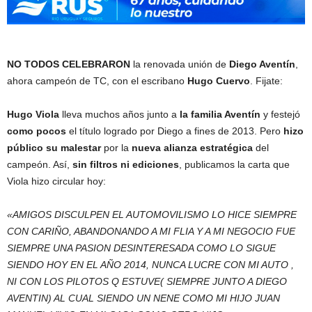
NO TODOS CELEBRARON
la renovada unión de
Diego Aventín
,
ahora campeón de TC, con el escribano
Hugo Cuervo
. Fijate:
Hugo Viola
lleva muchos años junto a
la familia Aventín
y festejó
como pocos
el título logrado por Diego a fines de 2013. Pero
hizo
público su malestar
por la
nueva alianza estratégica
del
campeón. Así,
sin filtros ni ediciones
, publicamos la carta que
Viola hizo circular hoy:
«AMIGOS DISCULPEN EL AUTOMOVILISMO LO HICE SIEMPRE
CON CARIÑO, ABANDONANDO A MI FLIA Y A MI NEGOCIO FUE
SIEMPRE UNA PASION DESINTERESADA COMO LO SIGUE
SIENDO HOY EN EL AÑO 2014, NUNCA LUCRE CON MI AUTO ,
NI CON LOS PILOTOS Q ESTUVE( SIEMPRE JUNTO A DIEGO
AVENTIN) AL CUAL SIENDO UN NENE COMO MI HIJO JUAN