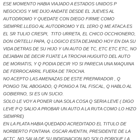
ESE MOMENTO HABIA VIAJADO A ESTADOS UNIDOS P
NEGOCIOS Y ME DIJO ANDATE DESDE EL JUEVES AL
AUTODROMO Y QUEDATE CON DIEGO FIRME COMO
SIEMPRE.LLEGO AL AUTODROMO Y EL 1ERO Q ME ATACA ES
EL SR TULIO CRESPI, TITO URRETA, EL CHICO OCCHIONERO,
DON ORTELLI PAPA, Q LOGICO ESTA DEJANDO HOY EN DIA SU
VIDA DETRAS DE SU HIJO Y UN AUTO DE TC, ETC ETC ETC, NO
DEJABAN DE DECIR FIJATE LA TROCHA HUGUITO DEL AUTO
DE MORIATIS, Y Q PODIA DECIR YO SI PARECIA UNA MAQUINA
DE FERROCARRIL FUERA DE TROCHA.
NO ACEPTO LAS AMENAZAS DE ESTE PREPARADOR , Q
PONGO TAL ABOGADO, Q PONGO A TAL FISCAL, Q HABLO AL
GOBIERNO, SI ES UN SUCIO.
SOLO LE VOY A PONER UNA SOLA COSA Q SERIA LEVE ( DIGO
LEVE P Q SALIO A PROBAR UN AUTO A LA RUTA COMO LO HIZO
SIEMPRE)
EN LA PLATA HABIA QUEDADO ACREDITADO EL TITULO DE
NORBERTO FONTANA. OSCAR AVENTIN, PRESIDENTE DE LA
ACTC, NO SALIA DE SU INDIGNACION NO SOLO PORQUE LA