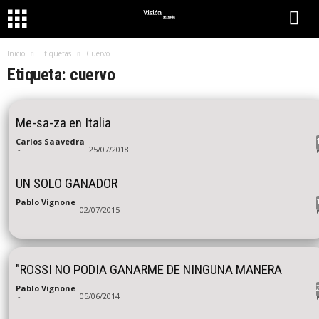
Inicio
Etiquetas
Cuervo
Etiqueta: cuervo
Me-sa-za en Italia
Carlos Saavedra
-
25/07/2018
UN SOLO GANADOR
Pablo Vignone
-
02/07/2015
"ROSSI NO PODIA GANARME DE NINGUNA MANERA
Pablo Vignone
-
05/06/2014