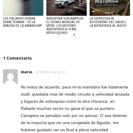
LOS ITALIANOS OPINAN
ARGENTINA SUBCAMPEÓN.
LA DESPEDIDA AL
SOBRE FERRARI: “ES LA
EL ÚLTIMO MUNDIAL DE
AUTÓDROMO DEL GÁLVEZ,
IMAGEN DE LA AMARGURA”
MESSI. LOS MOTORES
LA BIENVENIDA AL NUEVO
ARGENTINOS A 10 MIL
REVOLUCIONES
1 Comentario
mario
07/07/2015 at 18:13
No estoy de acuerdo, para mi la maniobra fue totalmente
inutil, quedaba mas de medio circuito a velocidad lanzada
y lugares de sobrepaso como la otra chicanca, en
Rafaela muchas veces no gana el que va puntero.
Canapino se penalizo solo por no pensar. O sea disiento
de la mayoría que vio una corajeada de Agustin, me
hubiese gustado ver un final a plena velocidad.