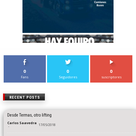
0
0
0
Fans
Seguidores
suscriptores
RECENT POSTS
Desde Termas, otro lifting
Carlos Saavedra
17/05/2018
-