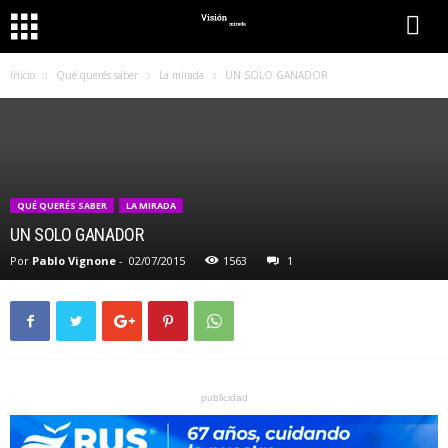
Inicio
Qué querés saber
La mirada
UN SOLO GANADOR
QUÉ QUERÉS SABER
LA MIRADA
UN SOLO GANADOR
Por
Pablo Vignone
-
02/07/2015
1563
1
publicidad