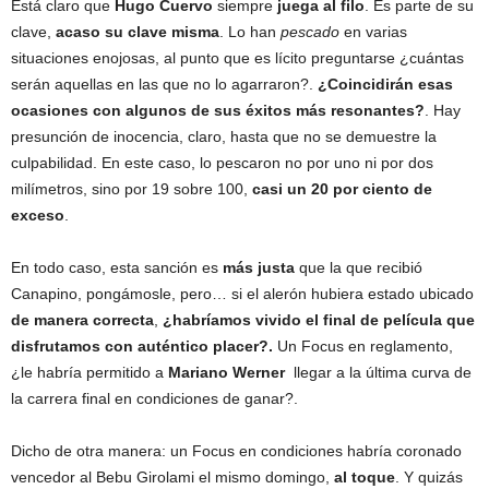
Está claro que
Hugo Cuervo
siempre
juega al filo
. Es parte de su
clave,
acaso su clave misma
. Lo han
pescado
en varias
situaciones enojosas, al punto que es lícito preguntarse ¿cuántas
serán aquellas en las que no lo agarraron?.
¿Coincidirán esas
ocasiones con algunos de sus éxitos más resonantes?
. Hay
presunción de inocencia, claro, hasta que no se demuestre la
culpabilidad. En este caso, lo pescaron no por uno ni por dos
milímetros, sino por 19 sobre 100,
casi un 20 por ciento de
exceso
.
En todo caso, esta sanción es
más justa
que la que recibió
Canapino, pongámosle, pero… si el alerón hubiera estado ubicado
de manera correcta
,
¿habríamos vivido el final de película que
disfrutamos con auténtico placer?.
Un Focus en reglamento,
¿le habría permitido a
Mariano Werner
llegar a la última curva de
la carrera final en condiciones de ganar?.
Dicho de otra manera: un Focus en condiciones habría coronado
vencedor al Bebu Girolami el mismo domingo,
al toque
. Y quizás