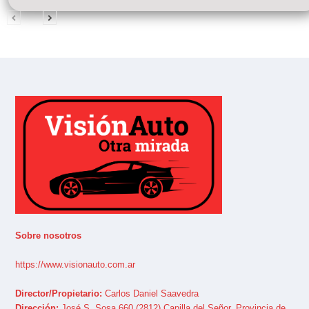
Sobre nosotros
https://www.visionauto.com.ar
Director/Propietario:
Carlos Daniel Saavedra
Dirección:
José S. Sosa 660 (2812) Capilla del Señor, Provincia de