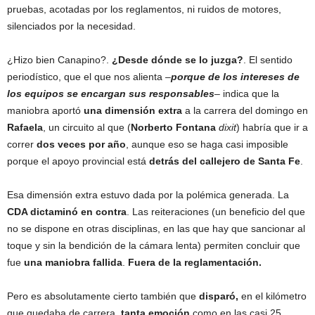
pruebas, acotadas por los reglamentos, ni ruidos de motores,
silenciados por la necesidad.
¿Hizo bien Canapino?.
¿Desde dónde se lo juzga?
. El sentido
periodístico, que el que nos alienta –
porque de los intereses de
los equipos se encargan sus responsables
– indica que la
maniobra aportó
una dimensión extra
a la carrera del domingo en
Rafaela
, un circuito al que (
Norberto Fontana
dixit
) habría que ir a
correr
dos veces por año
, aunque eso se haga casi imposible
porque el apoyo provincial está
detrás del callejero de Santa Fe
.
Esa dimensión extra estuvo dada por la polémica generada. La
CDA dictaminó en contra
. Las reiteraciones (un beneficio del que
no se dispone en otras disciplinas, en las que hay que sancionar al
toque y sin la bendición de la cámara lenta) permiten concluir que
fue
una maniobra fallida
.
Fuera de la reglamentación.
Pero es absolutamente cierto también que
disparó,
en el kilómetro
que quedaba de carrera,
tanta emoción
como en las casi 25