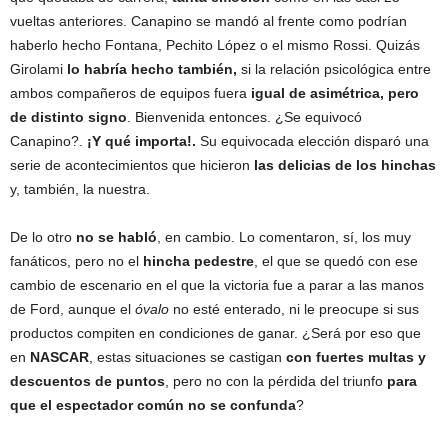
vueltas anteriores. Canapino se mandó al frente como podrían
haberlo hecho Fontana, Pechito López o el mismo Rossi. Quizás
Girolami
lo habría hecho también,
si la relación psicológica entre
ambos compañeros de equipos fuera
igual de asimétrica, pero
de distinto signo
. Bienvenida entonces. ¿Se equivocó
Canapino?.
¡Y qué importa!.
Su equivocada elección disparó una
serie de acontecimientos que hicieron
las delicias de los hinchas
y, también, la nuestra.
De lo otro
no se habló
, en cambio. Lo comentaron, sí, los muy
fanáticos, pero no el
hincha pedestre
, el que se quedó con ese
cambio de escenario en el que la victoria fue a parar a las manos
de Ford, aunque el
óvalo
no esté enterado, ni le preocupe si sus
productos compiten en condiciones de ganar. ¿Será por eso que
en
NASCAR
, estas situaciones se castigan
con fuertes multas y
descuentos de puntos
, pero no con la pérdida del triunfo
para
que el espectador común no se confunda
?