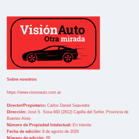
Sobre nosotros
https://www.visionauto.com.ar
Director/Propietario:
Carlos Daniel Saavedra
Dirección:
José S. Sosa 660 (2812) Capilla del Señor, Provincia de
Buenos Aires
Número de Propiedad Intelectual:
En trámite
Fecha de edición:
9 de agosto de 2026
Número de edición:
88