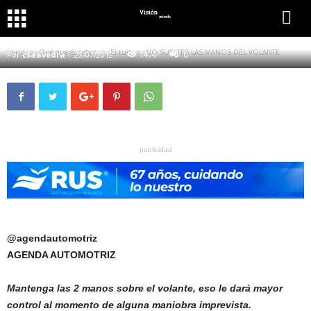
QUÉ QUERÉS SABER
EL TUIT
SEGURIDAD VIAL
NO SUELTES LAS MANOS DEL VOLANTE
Inicio
Qué querés saber
El tuit
NO SUELTES LAS MANOS DEL VOLANTE
Por
csaavedra
-
23/07/2012
1474
0
publicidad
@agendautomotriz
AGENDA AUTOMOTRIZ
Mantenga las 2 manos sobre el volante, eso le dará mayor
control al momento de alguna maniobra imprevista.